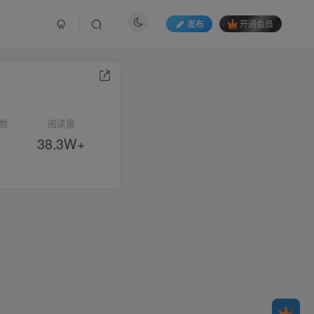
发布
开通会员
数
阅读量
38.3W+