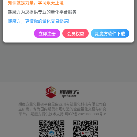
知识就是力量，学习永无止境
付费资源
1499
指标案例
期魔方为您提供专业的量化平台服务
3年前
793
期魔方，更懂你的量化交易终端!
立即注册
会员权益
期魔方软件下载
期魔方量化投研平台是由四川赤壁量化科技有限公司自
主研发，专为国内期货市场打造的全能量化交易与研究
平台。 期魔方提供技术支持 蜀ICP备2021033033号-2