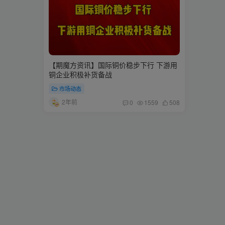
【期魔方资讯】国际铜价稳步下行 下游用
铜企业积极补货备战
市场动态
2年前
0
1559
508