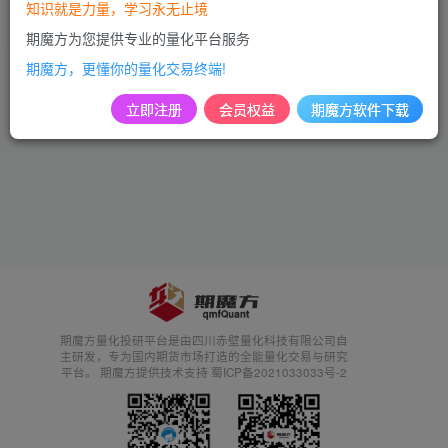
知识就是力量，学习永无止境
市场动态
期魔方为您提供专业的量化平台服务
2年前
486
期魔方，更懂你的量化交易终端!
立即注册
会员权益
期魔方软件下载
期魔方量化投研平台是由四川赤壁量化科技有限公司自
主研发，专为国内期货市场打造的全能量化交易与研究
平台。 期魔方提供技术支持 蜀ICP备2021033033号-2