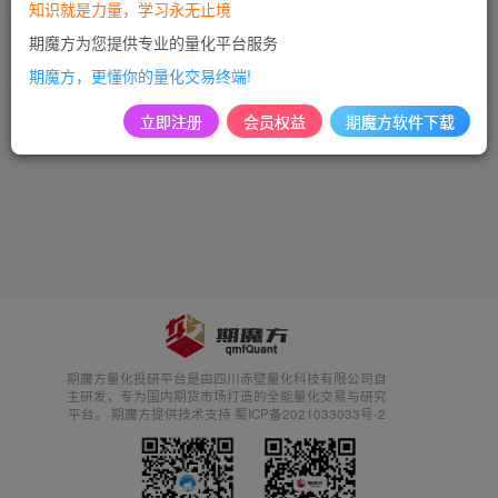
知识就是力量，学习永无止境
市场动态
期魔方为您提供专业的量化平台服务
2年前
928
期魔方，更懂你的量化交易终端!
立即注册
会员权益
期魔方软件下载
期魔方量化投研平台是由四川赤壁量化科技有限公司自
主研发，专为国内期货市场打造的全能量化交易与研究
平台。 期魔方提供技术支持 蜀ICP备2021033033号-2