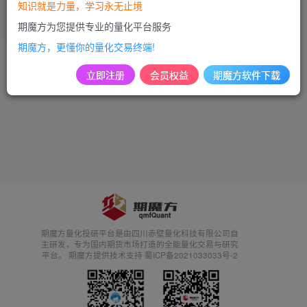
知识就是力量，学习永无止境
付费资源
99
麦语言指标
期魔方为您提供专业的量化平台服务
3年前
1001
期魔方，更懂你的量化交易终端!
立即注册
会员权益
期魔方软件下载
期魔方量化投研平台是由四川赤壁量化科技有限公司自
主研发，专为国内期货市场打造的全能量化交易与研究
平台。 期魔方提供技术支持 蜀ICP备2021033033号-2