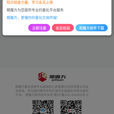
知识就是力量，学习永无止境
市场动态
期魔方为您提供专业的量化平台服务
2年前
464
期魔方，更懂你的量化交易终端!
立即注册
会员权益
期魔方软件下载
期魔方量化投研平台是由四川赤壁量化科技有限公司自
主研发，专为国内期货市场打造的全能量化交易与研究
平台。 期魔方提供技术支持 蜀ICP备2021033033号-2