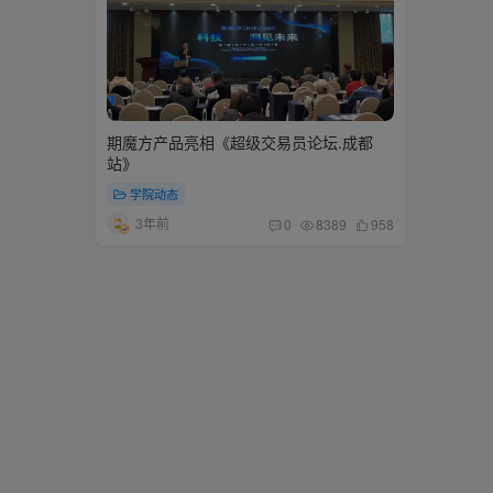
期魔方产品亮相《超级交易员论坛.成都
站》
学院动态
3年前
0
8389
958