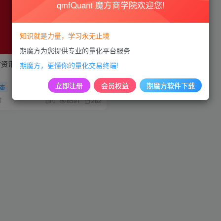
qmfQuant 魔方商学院欢迎您!
知识就是力量，学习永无止境
期魔方为您提供专业的量化平台服务
方资讯】铜价突破1万美元背后的原
期魔方，更懂你的量化交易终端!
立即注册
会员权益
期魔方软件下载
态
前
0
8591
282