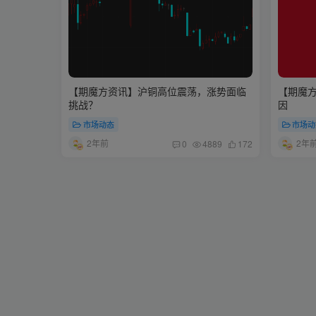
【期魔方资讯】沪铜高位震荡，涨势面临
【期魔
挑战？
因
市场动态
市场动
2年前
2年
0
4889
172