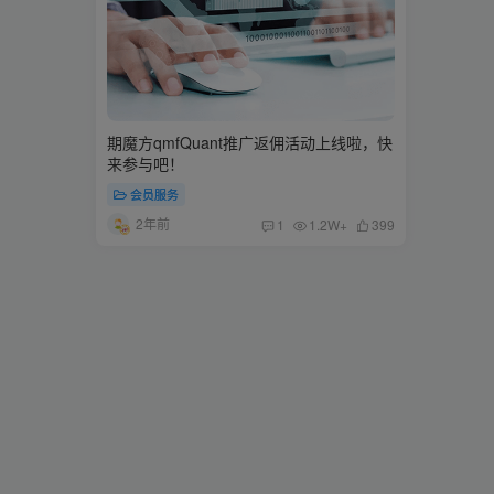
期魔方qmfQuant推广返佣活动上线啦，快
来参与吧！
会员服务
2年前
1
1.2W+
399