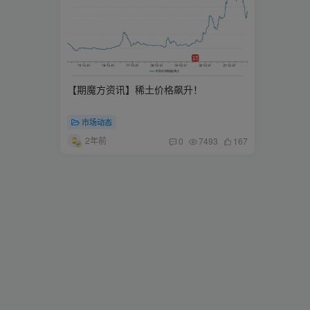
【期魔方资讯】稀土价格飙升！
市场动态
2年前
0
7493
167