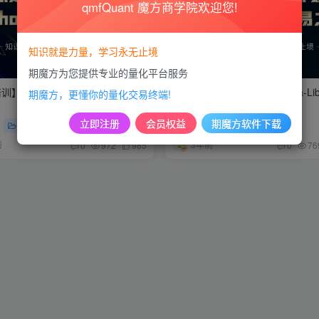
qmfQuant 魔方商学院欢迎您!
知识就是力量，学习永无止境
期魔方为您提供专业的量化平台服务
培训】第五十八节：风险管理和投
【量化培训】第五十六节：Ta-Li
期魔方，更懂你的量化交易终端!
云压顶（Dark Cloud Cover）
立即注册
会员权益
期魔方软件下载
Python基础
免费资源
Python基础
前
3年前
0
972
985
0
76