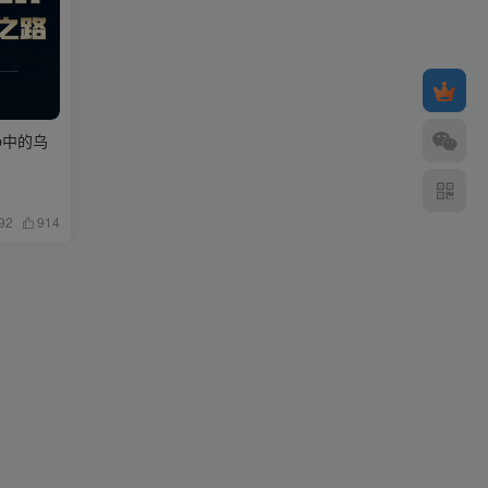
b中的乌
92
914