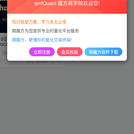
qmfQuant 魔方商学院欢迎您!
知识就是力量，学习永无止境
期魔方为您提供专业的量化平台服务
训】第四十二节：Pandas 与
期魔方，更懂你的量化交易终端!
JSON 格式
立即注册
会员权益
期魔方软件下载
Python基础
前
0
9807
751