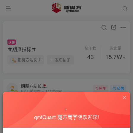
话题
帖子数
阅读量
期货指标
43
15.7W+
期魔方站长
发布帖子
期魔方站长
关注
私信
8个月前发布
397次阅读
神奇九转指标魔改案例，适合波段高抛低吸，免费分享
神奇九转指标，大家已经很熟悉了，但是因为各种原因，神奇九
转的有效性正在逐步降低，但其核心原理确实非常值得我们借鉴
qmfQuant 魔方商学院欢迎您!
的，这次...