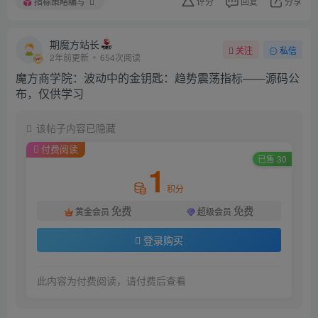
指标策略编写
评分
回复
分享
期魔方站长
关注
私信
2年前更新
654次阅读
魔方商学院：波动中的金钥匙：趋势震荡指标——源码公
布，仅供学习
该帖子内容已隐藏
付费阅读
已售 30
1
积分
免费
免费
黄金会员
超级会员
登录购买
此内容为付费阅读，请付费后查看