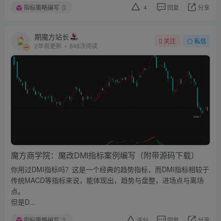
指标策略编写
4
回复
分享
期魔方站长
关注
私信
2年前更新
848次阅读
魔方商学院：魔改DMI指标案例编写（附带源码下载）
你用过DMI指标吗？这是一个经典的趋势指标，而DMI指标相较于
传统MACD等指标来说，能体现出，趋势与盘整，进场点与离场
点。
但是D...
指标策略编写
评分
回复
分享