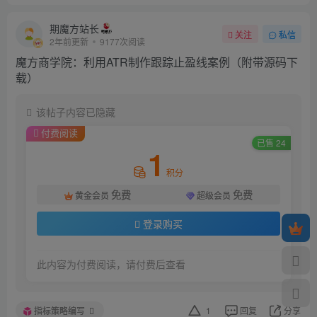
期魔方站长
关注
私信
2年前更新
9177次阅读
魔方商学院：利用ATR制作跟踪止盈线案例（附带源码下
载）
该帖子内容已隐藏
付费阅读
已售 24
1
积分
免费
免费
黄金会员
超级会员
登录购买
此内容为付费阅读，请付费后查看
指标策略编写
1
回复
分享