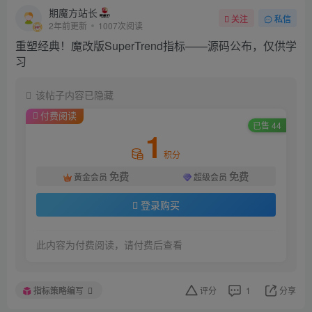
期魔方站长
关注
私信
2年前更新
1007次阅读
重塑经典！魔改版SuperTrend指标——源码公布，仅供学
习
该帖子内容已隐藏
付费阅读
已售 44
1
积分
免费
免费
黄金会员
超级会员
登录购买
此内容为付费阅读，请付费后查看
指标策略编写
评分
1
分享