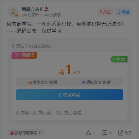
期魔方站长
关注
私信
2年前更新
862次阅读
魔方商学院：一图洞悉筹码峰，量能堆积将无所遁形！
——源码公布，仅供学习
该帖子内容已隐藏
付费阅读
已售 32
1
积分
免费
免费
黄金会员
超级会员
登录购买
此内容为付费阅读，请付费后查看
指标策略编写
0
1
分享