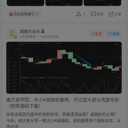
指标策略编写
1
回复
分享
期魔方站长
关注
私信
2年前更新
1589次阅读
魔方商学院：大小K线指标案例，可过滤大部分洗盘毛刺
（附带源码下载）
你有没有因为盘中的毛刺信号，而被清洗出局？或刚好扫止损？
今天，给大家分享一款大小K线指标，目的是将多个指标合并，从
而过滤...