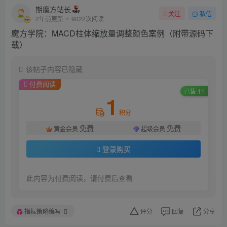
期魔方站长
关注
私信
2年前更新
9022次阅读
魔方学院：MACD柱体缩放量调整颜色案例（附带源码下
载）
该帖子内容已隐藏
付费阅读
已售 11
1
积分
免费
免费
黄金会员
超级会员
登录购买
此内容为付费阅读，请付费后查看
指标策略编写
评分
回复
分享