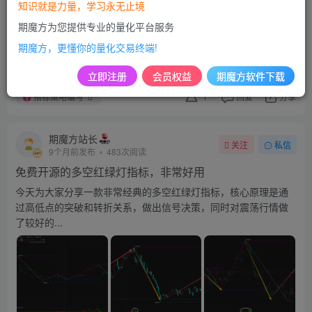
知识就是力量，学习永无止境
期魔方为您提供专业的量化平台服务
期魔方，更懂你的量化交易终端!
立即注册
会员权益
期魔方软件下载
指标策略编写
1
回复
分享
期魔方站长
关注
私信
9个月前发布
483次阅读
免费开源的多空红绿灯指标，非常好用
今天为大家分享一款非常经典的多空红绿灯指标，核心原理是通
过高低点的突破和转折关系，做出信号决策，同时对震荡行情做
了较好的...