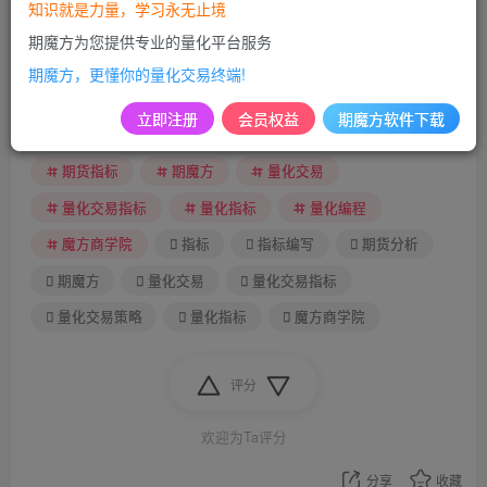
知识就是力量，学习永无止境
期魔方为您提供专业的量化平台服务
此内容为付费阅读，请付费后查看
期魔方，更懂你的量化交易终端!
立即注册
会员权益
期魔方软件下载
指标
指标编写
期货交易
期货分析
期货指标
期魔方
量化交易
量化交易指标
量化指标
量化编程
魔方商学院
指标
指标编写
期货分析
期魔方
量化交易
量化交易指标
量化交易策略
量化指标
魔方商学院
评分
欢迎为Ta评分
分享
收藏