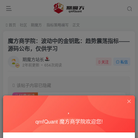
首页
社区
期魔方
指标策略编写
正文
魔方商学院：波动中的金钥匙：趋势震荡指标——
源码公布，仅供学习
期魔方站长
关注
私信
2年前更新
654次阅读
该帖子内容已隐藏
付费阅读
已售 30
1
积分
qmfQuant 魔方商学院欢迎您!
免费
免费
黄金会员
超级会员
登录购买