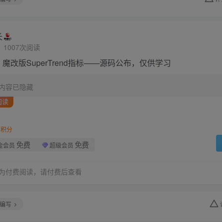
长
1007次阅读
魔改版SuperTrend指标——源码公布，仅供学习
内容已隐藏
阅读
积分
免费
免费
金会员
超级会员
为付费阅读，请付费后查看
编写