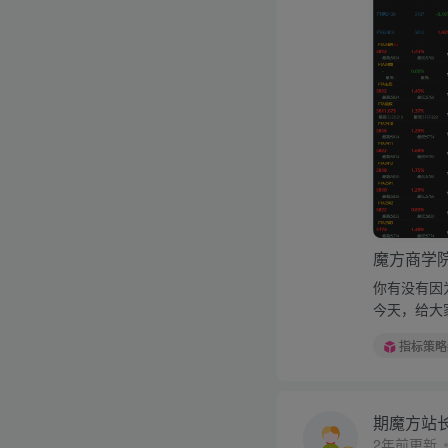
魔方商学
你有没有因
今天，给大
指标策略
期魔方站
2年前更新