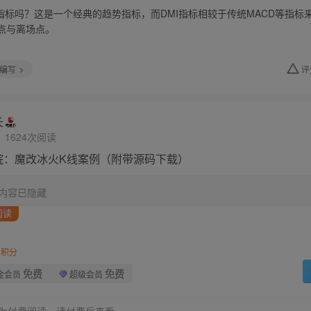
I指标吗？这是一个经典的趋势指标，而DMI指标相较于传统MACD等指
点与离场点。
编写
评
长
1624次阅读
院：魔改冰火K线案例（附带源码下载）
内容已隐藏
阅读
积分
免费
免费
金会员
超级会员
为付费阅读，请付费后查看