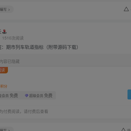
编写
长
1510次阅读
院：期市列车轨道指标（附带源码下载）
内容已隐藏
阅读
积分
免费
免费
金会员
超级会员
为付费阅读，请付费后查看
编写
评