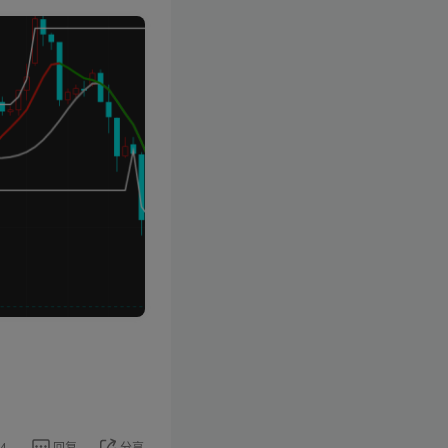
4
回复
分享