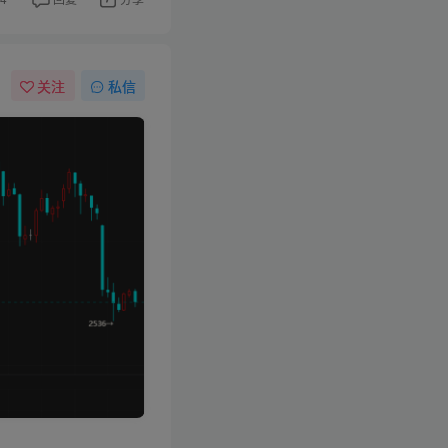
关注
私信