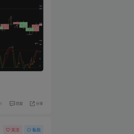
1
回复
分享
关注
私信