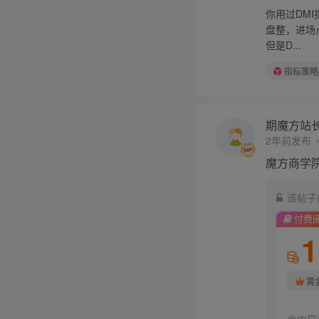
你用过DM
盘整，进场
但是D...
指标策略
期魔方站
2年前发布
魔方商学
该帖子
付费
1
黄
此内容