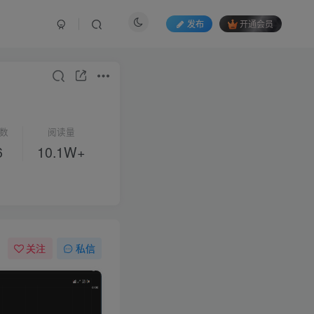
发布
开通会员
数
阅读量
6
10.1W+
关注
私信