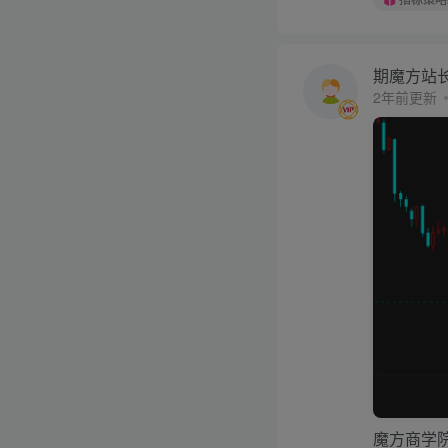
期魔方站
2年前更新
魔方商学