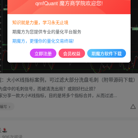
qmfQuant 魔方商学院欢迎您!
知识就是力量，学习永无止境
期魔方为您提供专业的量化平台服务
期魔方，更懂你的量化交易终端!
立即注册
会员权益
期魔方软件下载
院：大小K线指标案例，可过滤大部分洗盘毛刺（附带源码下载）
为盘中的毛刺信号，而被清洗出局？或刚好扫止损？
家分享一款大小K线指标，目的是将多个指标合并，从而过滤...
编写
长
906次阅读