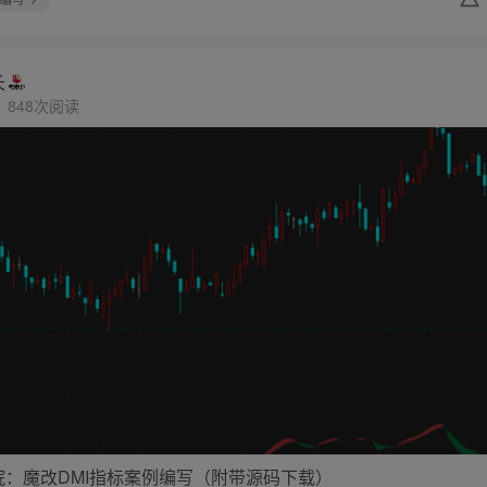
长
848次阅读
院：魔改DMI指标案例编写（附带源码下载）