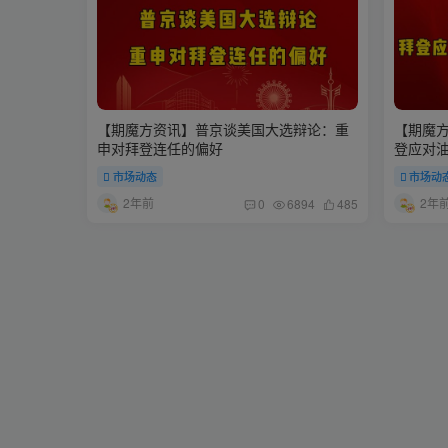
【期魔方资讯】普京谈美国大选辩论：重
【期魔
申对拜登连任的偏好
登应对油
市场动态
市场动
2年前
2年
0
6894
485