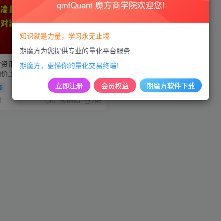
qmfQuant 魔方商学院欢迎您!
知识就是力量，学习永无止境
期魔方为您提供专业的量化平台服务
方资讯】凌晨突变：油价飙升，拜
期魔方，更懂你的量化交易终端!
价上涨计划”开闸放油”
立即注册
会员权益
期魔方软件下载
态
前
0
8563
795