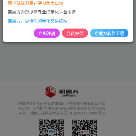
（下）
知识就是力量，学习永无止境
Python基础
期魔方为您提供专业的量化平台服务
3年前
12
期魔方，更懂你的量化交易终端!
立即注册
会员权益
期魔方软件下载
期魔方量化投研平台是由四川赤壁量化科技有限公司自
主研发，专为国内期货市场打造的全能量化交易与研究
平台。 期魔方提供技术支持 蜀ICP备2021033033号-2