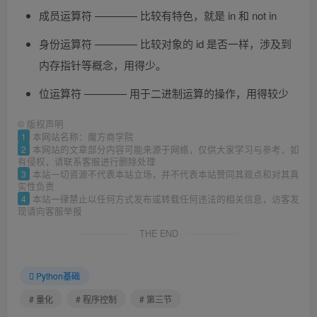
成员运算符 ———— 比较有特色，就是 in 和 not in
身份运算符 ———— 比较对象的 id 是否一样，涉及到
内存指针等概念，用得少。
位运算符 ———— 用于二进制运算的操作，用得较少
©
版权声明
1
本网站名称：魔方商学院
2
本网站的文章部分内容可能来源于网络，仅供大家学习与参考，如
有侵权，请联系客服进行删除处理
3
本站一切资源不代表本站立场，并不代表本站赞同其观点和对其真
实性负责
4
本站一律禁止以任何方式发布或转载任何违法的相关信息，访客发
现请向客服举报
THE END
Python基础
# 量化
# 程序控制
# 第三节