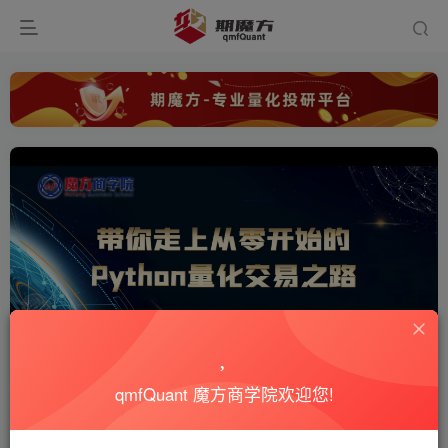
0:00
/
39:21
qmfQuant 魔方商学院欢迎您!
首页
Python基础
正文
0
752
12
【量化培训】第三节：Python的基本数据类型