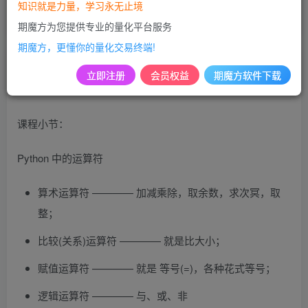
知识就是力量，学习永无止境
和运算符（下）
期魔方为您提供专业的量化平台服务
期魔方，更懂你的量化交易终端!
期魔方站长
关注
私信
立即注册
会员权益
期魔方软件下载
2年前更新
课程小节：
Python 中的运算符
算术运算符 ———— 加减乘除，取余数，求次冥，取
整；
比较(关系)运算符 ———— 就是比大小；
赋值运算符 ———— 就是 等号(=)，各种花式等号；
逻辑运算符 ———— 与、或、非