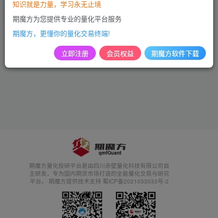
知识就是力量，学习永无止境
市场动态
期魔方为您提供专业的量化平台服务
2年前
329
期魔方，更懂你的量化交易终端!
立即注册
会员权益
期魔方软件下载
期魔方量化投研平台是由四川赤壁量化科技有限公司自
主研发，专为国内期货市场打造的全能量化交易与研究
平台。 期魔方提供技术支持 蜀ICP备2021033033号-2