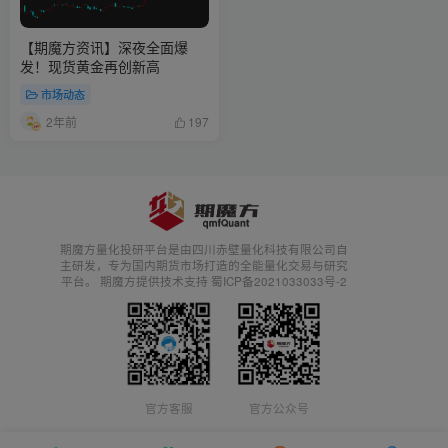
【期魔方资讯】深夜全面爆
发！现货黄金再创新高
市场动态
2年前
197
期魔方量化投研平台是由四川赤壁量化科技有限公司自
主研发，专为国内期货市场打造的全能量化交易与研究
平台。 期魔方提供技术支持 蜀ICP备2021033033号-2
官方客服
官方公众号