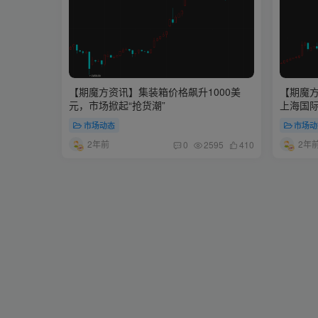
【期魔方资讯】集装箱价格飙升1000美
【期魔
元，市场掀起“抢货潮”
上海国
市场动态
市场动
2年前
2年
0
2595
410