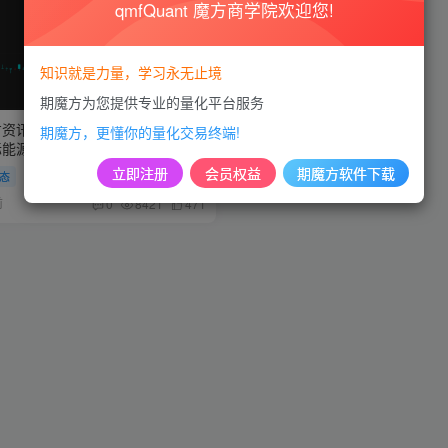
qmfQuant 魔方商学院欢迎您!
知识就是力量，学习永无止境
期魔方为您提供专业的量化平台服务
方资讯】集运指数期货持续走高，
期魔方，更懂你的量化交易终端!
际能源交易中心发布风险警示
立即注册
会员权益
期魔方软件下载
态
前
0
8421
471