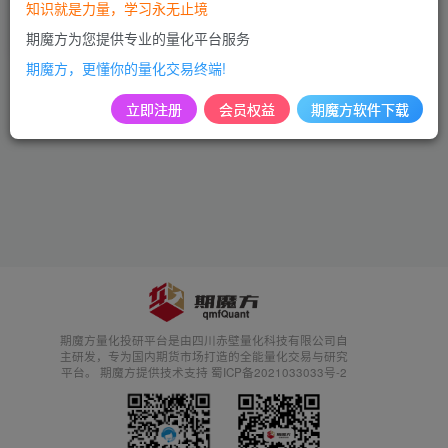
知识就是力量，学习永无止境
付费资源
99
麦语言指标
期魔方为您提供专业的量化平台服务
2年前
745
期魔方，更懂你的量化交易终端!
立即注册
会员权益
期魔方软件下载
期魔方量化投研平台是由四川赤壁量化科技有限公司自
主研发，专为国内期货市场打造的全能量化交易与研究
平台。 期魔方提供技术支持 蜀ICP备2021033033号-2