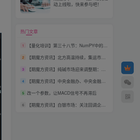
动上线啦，快来参与吧！
热门文章
【量化培训】第三十八节：NumPY中的IO （输入与输出）
1
【期魔方资讯】北方高温持续，集运市场热度不减，远月合约补涨明显
2
【期魔方资讯】纯碱市场迎来调整期：夏季检修与供需博弈
3
【期魔方资讯】中央金融办、中央金融工委：坚持稳中求进工作总基调
4
改一个参数，让MACD信号不再滞后
5
【期魔方资讯】白银市场：关注回调企稳的做多机会
6