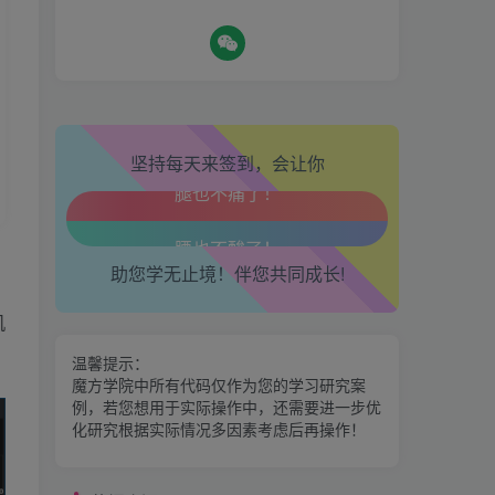
生活也美好了！
心情也舒畅了！
热门资源
坚持每天来签到，会让你
走路也有劲了！
期魔方会员权益对比，总有
一项适合您！
腿也不痛了！
金手指分析系统，曾经市场
助您学无止境！伴您共同成长!
腰也不酸了！
价39800
机
交易也轻松了！
区间震荡突破指标源码案例
温馨提示：
魔方学院中所有代码仅作为您的学习研究案
例，若您想用于实际操作中，还需要进一步优
神奇九转指标
化研究根据实际情况多因素考虑后再操作！