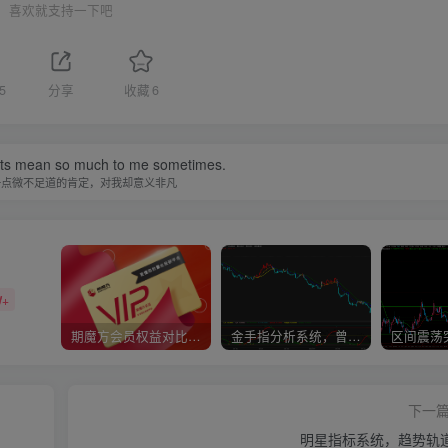
喜欢就支持一下吧
5
分享
收藏
6
nts mean so much to me sometimes.
一点微不足道的肯定，对我却意义非凡
W+
期魔方会员权益对比，总有一项适合您！
金手指分析系统，曾经市场价39800
下一
明星指标系统，趋势轨