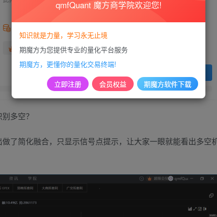
qmfQuant 魔方商学院欢迎您!
99
积分
知识就是力量，学习永无止境
免费
免费
黄金会员
超级会员
期魔方为您提供专业的量化平台服务
期魔方，更懂你的量化交易终端!
登录购买
立即注册
会员权益
期魔方软件下载
识别多空？
出做了简化融合，只显示信号点提示，让大家一眼就能看出多空