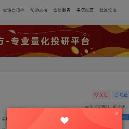
麦语言指标
帮助文档
会员服务
学院动态
社区论坛
关注
私信
0
9521
745
已售 3989
王牌绝杀，顶底空间指标公式
此内容为付费资源，请付费后查看