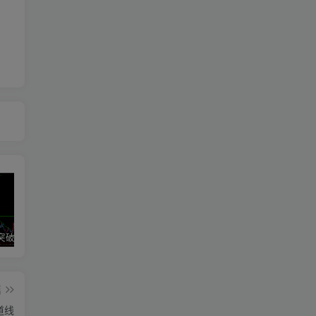
区间震荡突破指标源码案例
神奇九转指标
期魔方阻力支撑划线指标分享！
篇
道线