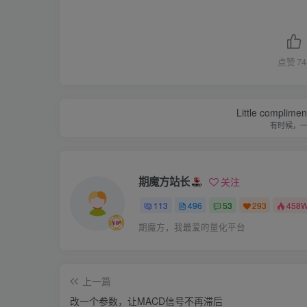
点赞
74
Little complime
有时候，
期魔方站长
关注
113
496
53
293
458
期魔方，我最爱的量化平台
上一篇
改一个参数，让MACD信号不再滞后