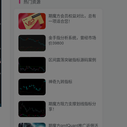
热门资源
期魔方阻力支撑划线指标分
享！
期魔方会员权益对比，总有
一项适合您！
期魔方qmfQuant推广返佣活
动上线啦，快来参与吧！
金手指分析系统，曾经市场
价39800
热门文章
区间震荡突破指标源码案例
【量化培训】第三十八节：NumPY中的IO （输入与输出）
1
【期魔方资讯】北方高温持续，集运市场热度不减，远月合约补涨明显
2
神奇九转指标
【期魔方资讯】纯碱市场迎来调整期：夏季检修与供需博弈
3
【期魔方资讯】中央金融办、中央金融工委：坚持稳中求进工作总基调
4
期魔方阻力支撑划线指标分
享！
改一个参数，让MACD信号不再滞后
5
【期魔方资讯】白银市场：关注回调企稳的做多机会
6
期魔方qmfQuant推广返佣活