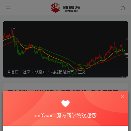
首页
社区
期魔方
指标策略编写
正文
魔方学院：从价格重心编写趋势线（附带源码下
载）
期魔方站长
关注
私信
qmfQuant 魔方商学院欢迎您!
2年前发布
4.5W+次阅读