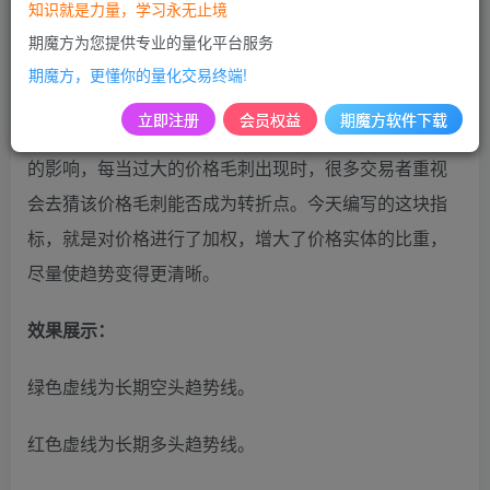
知识就是力量，学习永无止境
期魔方为您提供专业的量化平台服务
期魔方，更懂你的量化交易终端!
编写需求：
立即注册
会员权益
期魔方软件下载
很多交易者判断不好趋势，很多时候，都是受价格毛刺
的影响，每当过大的价格毛刺出现时，很多交易者重视
会去猜该价格毛刺能否成为转折点。今天编写的这块指
标，就是对价格进行了加权，增大了价格实体的比重，
尽量使趋势变得更清晰。
效果展示：
绿色虚线为长期空头趋势线。
红色虚线为长期多头趋势线。