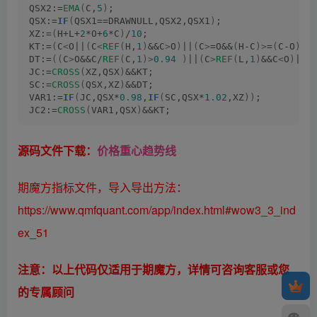
QSX2:=
EMA
(
C,
5
)
;
QSX:=
IF
(
QSX1==DRAWNULL,QSX2,QSX1
)
;
XZ:=
(
H+L+
2
*O+
6
*C
)
/
10
;
KT:=
(
C
<
O||
(
C
<
REF
(
H,
1
)
&&C
>
O
)
||
(
C
>
=O&&
(
H-C
)>
=
(
C-O
)
&&
DT:=
((
C
>
O&&C/
REF
(
C,
1
)>
0.94
)
||
(
C
>
REF
(
L,
1
)
&&C
<
O
)
||
(
JC:=
CROSS
(
XZ,QSX
)
&&KT;
SC:=
CROSS
(
QSX,XZ
)
&&DT;
VAR1:=
IF
(
JC,QSX*
0.98
,
IF
(
SC,QSX*
1.02
,XZ
))
;
JC2:=
CROSS
(
VAR1,QSX
)
&&KT;
源码文件下载：
价格重心趋势线
期魔方指标文件，导入导出方法：
https://www.qmfquant.com/app/index.html#wow3_3_ind
ex_51
注意：以上代码仅适用于期魔方，详情可咨询客服或您
的专属顾问