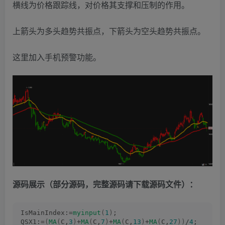
横线为价格跟踪线，对价格其支撑和压制的作用。
上箭头为多头趋势共振点，下箭头为空头趋势共振点。
这里加入手机预警功能。
源码展示（部分源码，完整源码请下载源码文件）：
IsMainIndex:=
myinput
(
1
)
;
QSX1:=
(
MA
(
C,
3
)
+
MA
(
C,
7
)
+
MA
(
C,
13
)
+
MA
(
C,
27
))
/
4
;