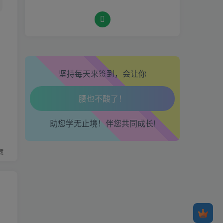
生活也美好了！
心情也舒畅了！
走路也有劲了！
坚持每天来签到，会让你
腿也不痛了！
腰也不酸了！
助您学无止境！伴您共同成长!
交易也轻松了！
藏