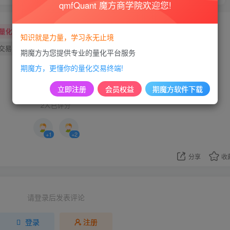
qmfQuant 魔方商学院欢迎您!
量化交易
量化交易指标
量化指标
量化编程
知识就是力量，学习永无止境
交易
量化交易指标
量化交易策略
量化指标
期魔方为您提供专业的量化平台服务
期魔方，更懂你的量化交易终端!
3
立即注册
会员权益
期魔方软件下载
2人已评分
+1
+2
分享
收
请登录后发表评论
登录
注册