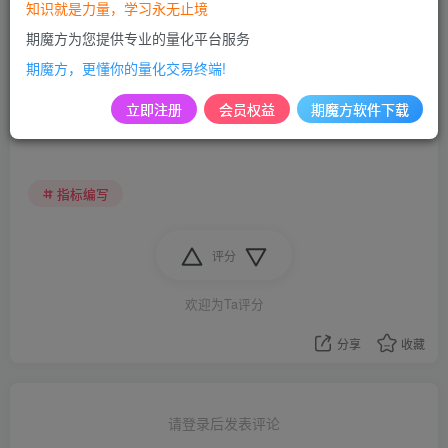
知识就是力量，学习永无止境
期魔方为您提供专业的量化平台服务
期魔方，更懂你的量化交易终端!
立即注册
会员权益
期魔方软件下载
策略回测，量化研究，机器学习，基本面分析，就在期魔方
期魔方已支持期货期权全量化功能，欢迎体验！
指标编写
评分
欢迎为Ta评分
分享
收藏
请登录后发表评论