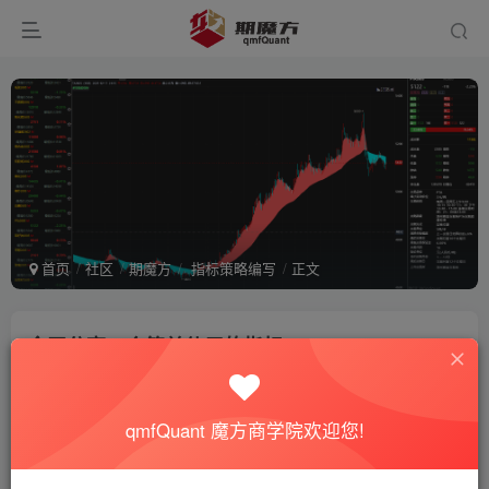
首页
社区
期魔方
指标策略编写
正文
今天分享一个简单使用的指标
艾希
关注
私信
8个月前发布
357次阅读
qmfQuant 魔方商学院欢迎您!
代码很简单，喜欢的朋友可以自取，仅做为编写研究