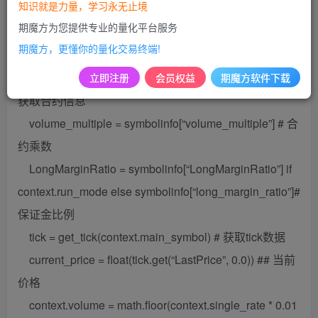
知识就是力量，学习永无止境
put_log(f”可用资金{Available}，总权益{Balance},市
期魔方为您提供专业的量化平台服务
值权益占总仓位比例超过最大比例”,level=’USER_LOG’)
期魔方，更懂你的量化交易终端!
return False
symbolinfo = get_symbolinfo(context.main_symbol) #
立即注册
会员权益
期魔方软件下载
获取合约信息
volume_multiple = symbolinfo[“volume_multiple”] # 合
约乘数
LongMarginRatio = symbolinfo[“LongMarginRatio”] if
context.run_mode else symbolinfo[“long_margin_ratio”]#
保证金比例
tick = get_tick(context.main_symbol) # 获取tick数据
current_price = float(tick.get(“LastPrice”, 0.0)) ## 当前
价格
context.volume = math.floor(context.single_rate * 0.01