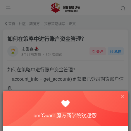
首页
社区
期魔方
指标策略编写
正文
如何在策略中进行账户资金管理？
宋秉霖
关注
私信
8个月前发布
324次阅读
如何在策略中进行账户资金管理？
account_info = get_account() # 获取已登录期货账户信
息
Available = account_info[“Available”] # 可用资金
Balance = account_info[“Balance”] # 总权益
qmfQuant 魔方商学院欢迎您!
if Available / Balance < 1 – context.market_value_rate
* 0.01 :