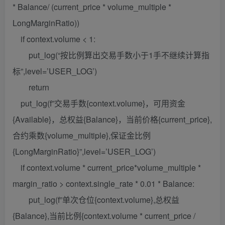
* Balance/ (current_price * volume_multiple *
LongMarginRatio))
if context.volume < 1:
put_log(“按比例算出交易手数小于1手不继续计算指
标”,level=’USER_LOG’)
return
put_log(f”交易手数{context.volume}，可用资金
{Available}，总权益{Balance}，当前价格{current_price},
合约乘数{volume_multiple},保证金比例
{LongMarginRatio}”,level=’USER_LOG’)
if context.volume * current_price*volume_multiple *
margin_ratio > context.single_rate * 0.01 * Balance:
put_log(f”单次仓位{context.volume},总权益
{Balance},当前比例{context.volume * current_price /