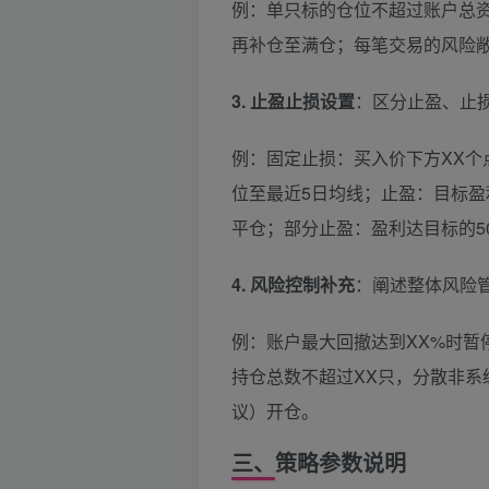
例：单只标的仓位不超过账户总资
再补仓至满仓；每笔交易的风险敞
3. 止盈止损设置
：区分止盈、止
例：固定止损：买入价下方XX个
位至最近5日均线；止盈：目标盈
平仓；部分止盈：盈利达目标的5
4. 风险控制补充
：阐述整体风险
例：账户最大回撤达到XX%时暂
持仓总数不超过XX只，分散非
议）开仓。
三、策略参数说明