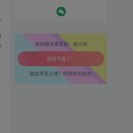
生活也美好了！
0
心情也舒畅了！
对
坚持每天来签到，会让你
走路也有劲了！
委
腿也不痛了！
助您学无止境！伴您共同成长!
腰也不酸了！
交易也轻松了！