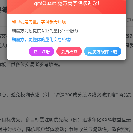
qmfQuant 魔方商学院欢迎您!
略编写，文字描述模版
329
知识就是力量，学习永无止境
期魔方为您提供专业的量化平台服务
路文档，既是对自身交易逻辑的系统化梳理，更是与开发者高效
期魔方，更懂你的量化交易终端!
能大幅降低沟通成本、避免开发偏差，无论是自主编写策略还是
立即注册
会员权益
期魔方软件下载
模板，供各位交易者参考填充。
心，避免模糊表述（例：“沪深300成分股均线突破策略”“商品期
一目标优先，多目标需注明优先级（例：追求年化XX%收益且最
对冲为核心，降低账户整体波动；兼顾收益与流动性，适合短线