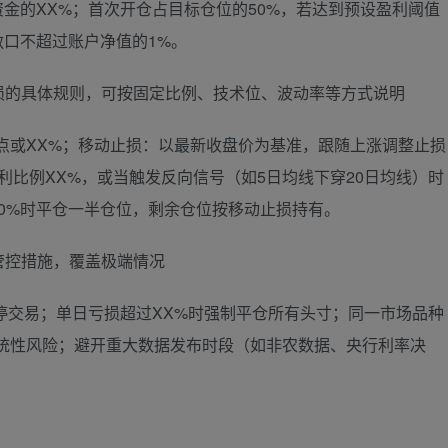
金的XX%；首次开仓占目标仓位的50%，若达到预设盈利阈值
口不超过账户净值的1%。
损的具体规则，可按固定比例、技术位、波动率等方式说明
点或XX%；移动止损：以最新收盘价为基准，跟随上涨调整止损
利比例XX%，或当触发反向信号（如5日均线下穿20日均线）时
0%时平仓一半仓位，剩余仓位按移动止损持有。
管控措施，覆盖极端情况
停交易；单日亏损超过XX%时强制平仓所有头寸；同一市场品种
系统性风险；避开重大数据发布时段（如非农数据、央行利率决