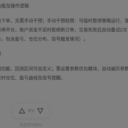
功能及操作逻辑
动下单，无需手动干预；手动干预权限：可临时暂停策略运行、
暂停开仓，账户资金不足时拒绝新订单，交易失败后自动重试2次
告，包含盈亏、仓位分布、信号触发情况）。
求
测功能，回测区间可自定义；需设置参数优化模块，自动遍历参
实时仓位、盈亏曲线及信号提醒。
评分
欢迎为Ta评分