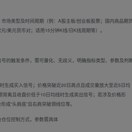
、市场类型及时间周期（例：A股主板/创业板股票；国内商品期
元/美元货币对；适用15分钟K线/日K线周期等）。
信号的触发条件，需可量化、无歧义，明确指标类型、参数及判
线时生成买入信号；价格突破近20日高点且成交量放大至近5日均
现顶背离且收盘价低于10日均线时生成卖出信号；若涉及价格形
形成“头肩底”且右肩突破颈线位等。
及仓位控制方式，参数需具体