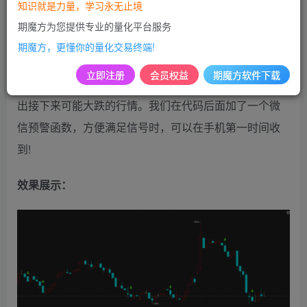
知识就是力量，学习永无止境
期魔方为您提供专业的量化平台服务
期魔方，更懂你的量化交易终端!
编写需求：
立即注册
会员权益
期魔方软件下载
需求是在缩量放阴线时，在K线位置做一个标记，方便找
出接下来可能大跌的行情。我们在代码后面加了一个微
信预警函数，方便满足信号时，可以在手机第一时间收
到!
效果展示：