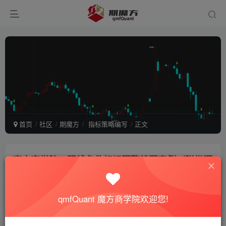
首页
社区
期魔方
指标策略编写
正文
魔方商学院：阴线条件标记预警编写案例（附带源
码）
期魔方站长
关注
私信
qmfQuant 魔方商学院欢迎您!
2年前更新
395次阅读