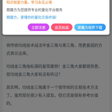
知识就是力量，学习永无止境
期魔方为您提供专业的量化平台服务
编写需求：
期魔方，更懂你的量化交易终端!
均线金三角是一个传统技术战法，但是每次看金三角都
立即注册
会员权益
期魔方软件下载
很麻烦，能不能根据想个办法使金三角更加直观。
将传统均线技术战法中金三角与黑三角，用更直观的方
式表示出来。
均线金三角指标源码复现案例！金三角大家都很熟悉，
但均线金三角大家有没有听过？
其实啊，均线金三角属于一个很传统的交易技术方法
了。虽然现在很少有人提及，但它还是很有参考价值
的。