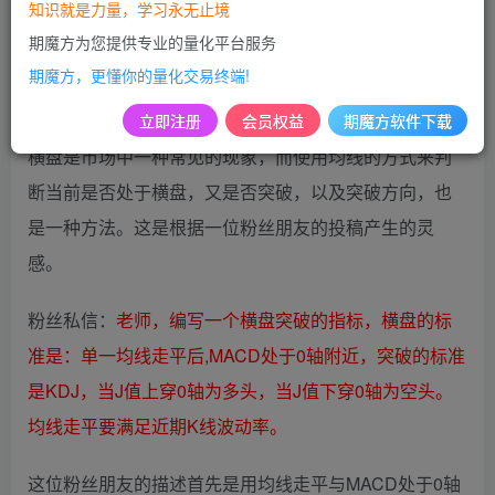
知识就是力量，学习永无止境
期魔方为您提供专业的量化平台服务
期魔方，更懂你的量化交易终端!
编写需求：
立即注册
会员权益
期魔方软件下载
横盘是市场中一种常见的现象，而使用均线的方式来判
断当前是否处于横盘，又是否突破，以及突破方向，也
是一种方法。这是根据一位粉丝朋友的投稿产生的灵
感。
粉丝私信：
老师，编写一个横盘突破的指标，横盘的标
准是：单一均线走平后,MACD处于0轴附近，突破的标准
是KDJ，当J值上穿0轴为多头，当J值下穿0轴为空头。
均线走平要满足近期K线波动率。
这位粉丝朋友的描述首先是用均线走平与MACD处于0轴