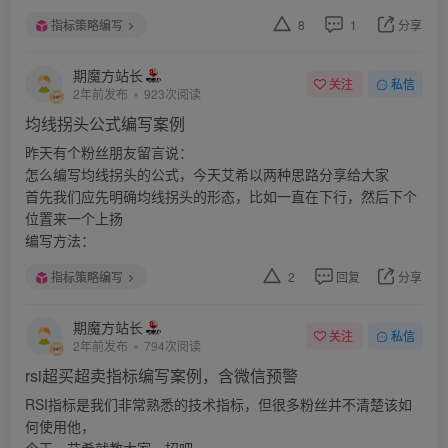
指标策略编写
8
1
分享
期魔方站长
关注
私信
2年前发布
923次阅读
均线拐头公式编写案例
昨天有个粉丝朋友留言说：
怎么编写均线拐头的公式，今天艾希以两种思路分享给大家
首先我们应先明确均线拐头的形态，比如一直在下行，然后下个
位置来一个上扬
编写方法：
指标策略编写
2
回复
分享
期魔方站长
关注
私信
2年前发布
794次阅读
rsi超买超卖指标编写案例，含微信预警
RSI指标是我们非常熟悉的技术指标，但很多粉丝并不清楚该如
何使用他，
今天，艾希就教大家一招吧