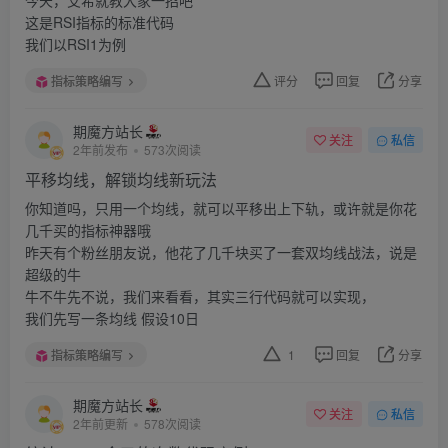
这是RSI指标的标准代码
我们以RSI1为例
指标策略编写
评分
回复
分享
期魔方站长
关注
私信
2年前发布
573次阅读
平移均线，解锁均线新玩法
你知道吗，只用一个均线，就可以平移出上下轨，或许就是你花
几千买的指标神器哦
昨天有个粉丝朋友说，他花了几千块买了一套双均线战法，说是
超级的牛
牛不牛先不说，我们来看看，其实三行代码就可以实现，
我们先写一条均线 假设10日
指标策略编写
1
回复
分享
期魔方站长
关注
私信
2年前更新
578次阅读