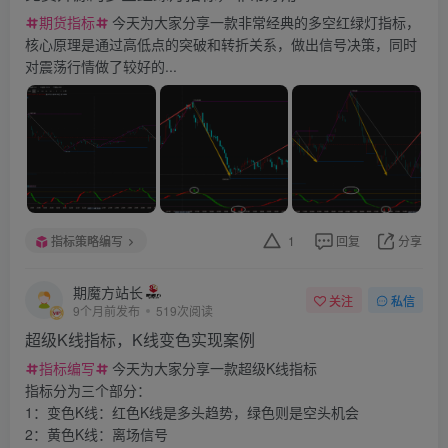
期货指标
今天为大家分享一款非常经典的多空红绿灯指标，
核心原理是通过高低点的突破和转折关系，做出信号决策，同时
对震荡行情做了较好的...
指标策略编写
1
回复
分享
期魔方站长
关注
私信
9个月前发布
519次阅读
超级K线指标，K线变色实现案例
指标编写
今天为大家分享一款超级K线指标
指标分为三个部分：
1：变色K线：红色K线是多头趋势，绿色则是空头机会
2：黄色K线：离场信号