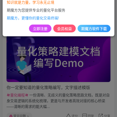
知识就是力量，学习永无止境
期魔方为您提供专业的量化平台服务
发布
排序
113
期魔方，更懂你的量化交易终端!
期魔方站长
关注
私信
立即注册
会员权益
期魔方软件下载
6个月前发布
332次阅读
你一定要知道的量化策略编写，文字描述模版
量化编程
一份清晰、无歧义的量化策略思路文档，既是对自
身交易逻辑的系统化梳理，更是与开发者高效对接的核心桥梁
——清晰的需求的能大幅...
常见问题
评分
回复
分享