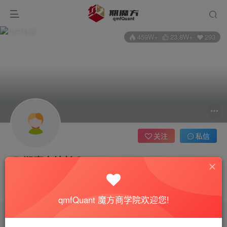
459W+
23.8W+
293
关注
私信
期魔方站长
四川省成都市
管理员
超级版主
期魔方，我最爱的量化平台
qmfQuant 魔方商学院欢迎您!
文章
496
收藏
0
评论
53
版块
3
帖子
113
粉丝
293