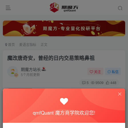
首页
麦语言指标
正文
魔改唐奇安，曾经的日内交易策略鼻祖
期魔方站长
关注
私信
5个月前更新
5
9509
448
付费资源
已售 1877
魔改唐奇安，曾经的日内交易策略鼻祖
此内容为付费资源，请付费后查看
99
qmfQuant 魔方商学院欢迎您!
积分