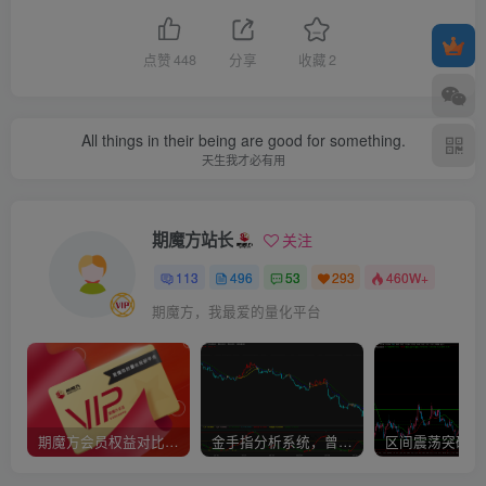
点赞
448
分享
收藏
2
All things in their being are good for something.
天生我才必有用
期魔方站长
关注
113
496
53
293
460W+
期魔方，我最爱的量化平台
期魔方会员权益对比，总有一项适合您！
金手指分析系统，曾经市场价39800