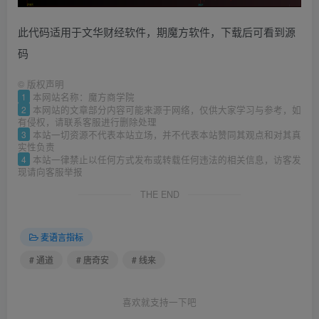
此代码适用于文华财经软件，期魔方软件，下载后可看到源
码
©
版权声明
1
本网站名称：魔方商学院
2
本网站的文章部分内容可能来源于网络，仅供大家学习与参考，如
有侵权，请联系客服进行删除处理
3
本站一切资源不代表本站立场，并不代表本站赞同其观点和对其真
实性负责
4
本站一律禁止以任何方式发布或转载任何违法的相关信息，访客发
现请向客服举报
THE END
麦语言指标
# 通道
# 唐奇安
# 线来
喜欢就支持一下吧