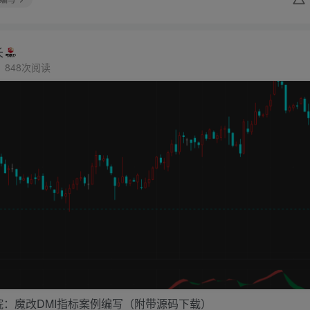
长
848次阅读
院：魔改DMI指标案例编写（附带源码下载）