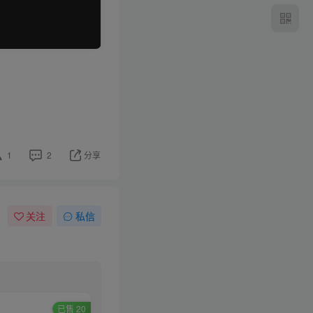
1
2
分享
关注
私信
已售 20