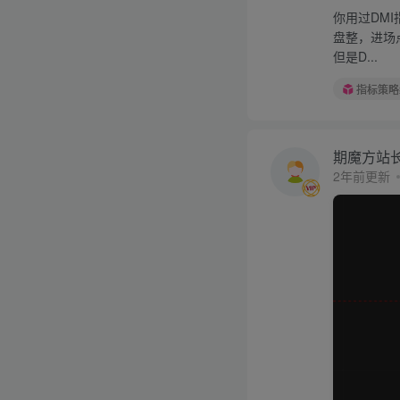
你用过DM
盘整，进场
但是D...
指标策略
期魔方站
2年前更新