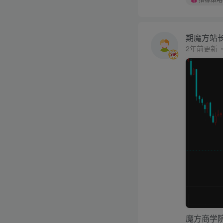
期魔方站
2年前更新
魔方商学