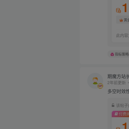
1
黄
此内容
指标策略
期魔方站
2年前更新
多空时效
该帖子
付费
1