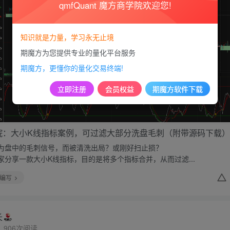
qmfQuant 魔方商学院欢迎您!
知识就是力量，学习永无止境
期魔方为您提供专业的量化平台服务
期魔方，更懂你的量化交易终端!
立即注册
会员权益
期魔方软件下载
院：大小K线指标案例，可过滤大部分洗盘毛刺（附带源码下载）
为盘中的毛刺信号，而被清洗出局？或刚好扫止损？
家分享一款大小K线指标，目的是将多个指标合并，从而过滤...
编写
长
906次阅读