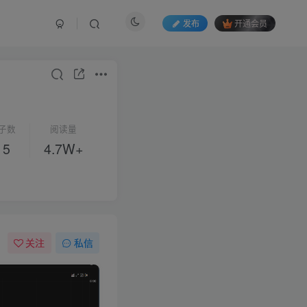
发布
开通会员
子数
阅读量
15
4.7W+
关注
私信