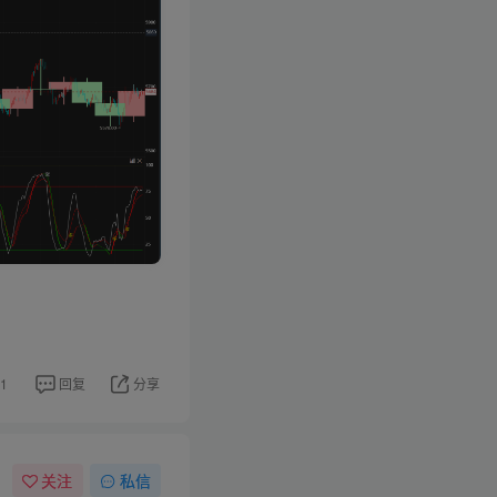
1
回复
分享
关注
私信