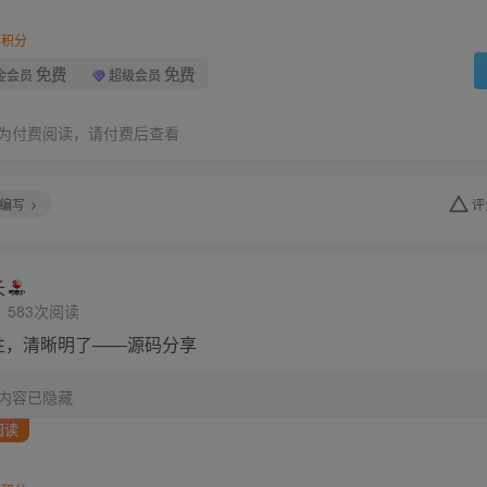
积分
免费
免费
金会员
超级会员
为付费阅读，请付费后查看
编写
评
长
583次阅读
性，清晰明了——源码分享
内容已隐藏
阅读