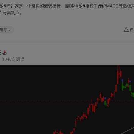
I指标吗？这是一个经典的趋势指标，而DMI指标相较于传统MACD等指
点与离场点。
编写
评
长
1046次阅读