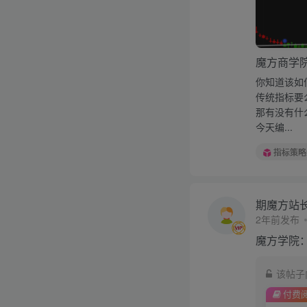
魔方商学
你知道该如
传统指标要
那有没有什
今天编...
指标策略
期魔方站
2年前发布
魔方学院
该帖子
付费