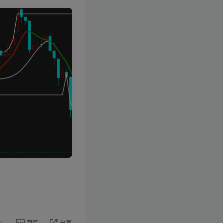
4
回复
分享