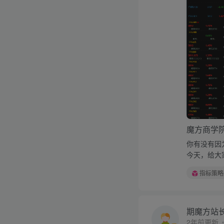
魔方商学
你有没有因
今天，给大
指标策略
期魔方站
2年前更新