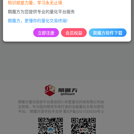
知识就是力量，学习永无止境
市场动态
市场动态
期魔方为您提供专业的量化平台服务
2年前
2年前
251
678
期魔方，更懂你的量化交易终端!
立即注册
会员权益
期魔方软件下载
期魔方量化投研平台是由四川赤壁量化科技有限公司自
主研发，专为国内期货市场打造的全能量化交易与研究
平台。 期魔方提供技术支持 蜀ICP备2021033033号-2