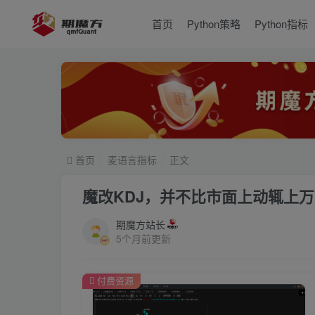
首页
Python策略
Python指标
首页
麦语言指标
正文
魔改KDJ，并不比市面上动辄上
期魔方站长
5个月前更新
付费资源