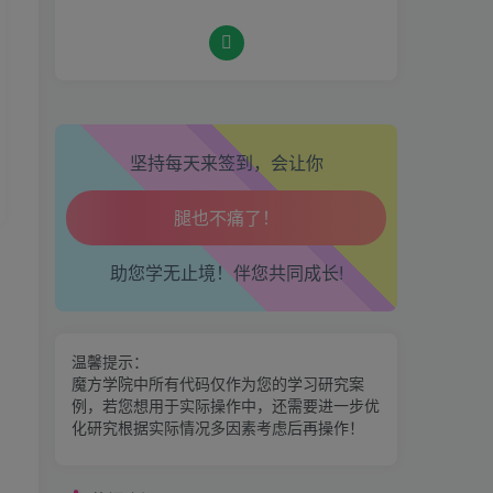
生活也美好了！
热门资源
心情也舒畅了！
坚持每天来签到，会让你
期魔方会员权益对比，总有
一项适合您！
走路也有劲了！
腿也不痛了！
金手指分析系统，曾经市场
助您学无止境！伴您共同成长!
价39800
腰也不酸了！
区间震荡突破指标源码案例
交易也轻松了！
温馨提示：
魔方学院中所有代码仅作为您的学习研究案
例，若您想用于实际操作中，还需要进一步优
神奇九转指标
化研究根据实际情况多因素考虑后再操作！