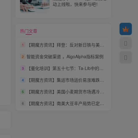
动上线啦，快来参与吧！
热门文章
【期魔方资讯】拜登：反对新日铁与美国钢铁合并
1
智能资金突破渠道 ，AlgoAlpha指标案例
2
【量化培训】第五十七节：Ta-Lib中的蜻蜓十字线（ Dragonfly Doji）
3
【期魔方资讯】集运市场运价易涨难跌的背后原因
4
【期魔方资讯】美国小麦期货市场遇冷：连跌五日，刷新半年最长连跌纪录
5
【期魔方资讯】南美大豆丰产局势已定，豆粕市场或迎阶段性回调
6