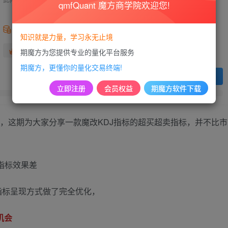
qmfQuant 魔方商学院欢迎您!
99
积分
知识就是力量，学习永无止境
免费
免费
黄金会员
超级会员
期魔方为您提供专业的量化平台服务
期魔方，更懂你的量化交易终端!
登录购买
立即注册
会员权益
期魔方软件下载
警，这期为大家分享一款魔改KDJ指标的超买超卖指标，并不比市
指标呈现方式做了完全优化，
机会