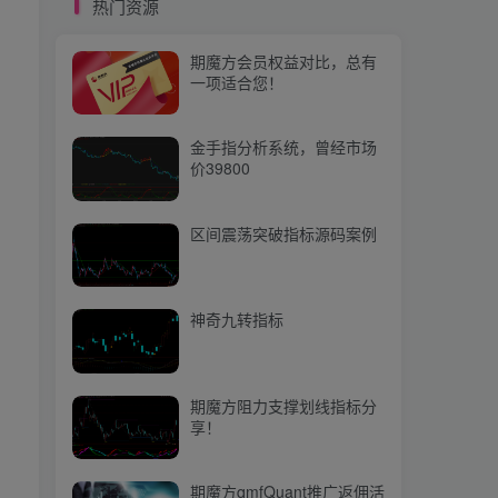
热门资源
期魔方阻力支撑划线指标分
享！
期魔方会员权益对比，总有
一项适合您！
期魔方qmfQuant推广返佣活
动上线啦，快来参与吧！
金手指分析系统，曾经市场
价39800
热门文章
区间震荡突破指标源码案例
【期魔方资讯】拜登：反对新日铁与美国钢铁合并
1
智能资金突破渠道 ，AlgoAlpha指标案例
2
神奇九转指标
【量化培训】第五十七节：Ta-Lib中的蜻蜓十字线（ Dragonfly Doji）
3
【期魔方资讯】集运市场运价易涨难跌的背后原因
4
期魔方阻力支撑划线指标分
享！
【期魔方资讯】美国小麦期货市场遇冷：连跌五日，刷新半年最长连跌纪录
5
【期魔方资讯】南美大豆丰产局势已定，豆粕市场或迎阶段性回调
6
期魔方qmfQuant推广返佣活