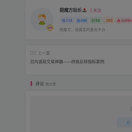
期魔方站长
关注
113
496
53
293
458W
期魔方，我最爱的量化平台
上一篇
日内波段交易神器——终极反转指标案例
评论
抢沙发