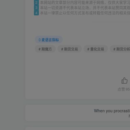
2
本网站的文章部分内容可能来源于网络，仅供大家学
3
本站一切资源不代表本站立场，并不代表本站赞同其
4
本站一律禁止以任何方式发布或转载任何违法的相关
麦语言指标
# 期魔方
# 期货交易
# 量化交易
# 期货分
点赞
95
When you procrasti