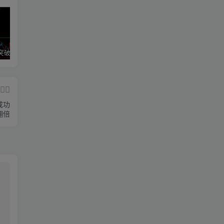
区间震荡突破指标源码案例
神奇九转指标
期魔方阻力支撑划线指标分享！
成功
翻倍