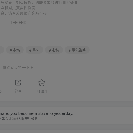
习与参考，如有侵权，请联系客服进行删除处理
观点和对其真实性负责
信息，访客发现请向客服举报
THE END
析
# 市场
# 量化
# 指标
# 量化策略
喜欢就支持一下吧
3
分享
收藏
1
nate, you become a slave to yesterday.
拖延会让你成为昨天的奴隶