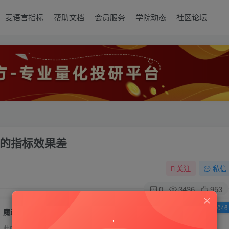
麦语言指标
帮助文档
会员服务
学院动态
社区论坛
万的指标效果差
关注
私信
0
3436
953
已售 1046
魔改KDJ，并不比市面上动辄上万的指标效果差
此内容为付费资源，请付费后查看