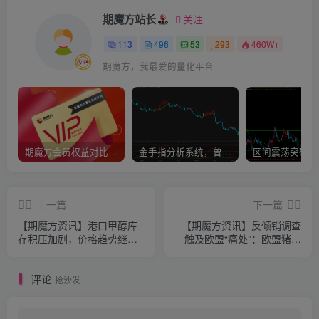
期魔方站长
关注
113
496
53
293
460W+
期魔方，我最爱的量化平台
期魔方会员权益对比，总有一项适合您！
金手指分析系统，曾经市场价39800
上一篇
下一篇
【期魔方资讯】港口甲醇库
【期魔方资讯】反倾销调查
存积压加剧，价格趋势继续
触及欧盟“痛处”：欧盟猪价
走低
将如何波动？
评论
抢沙发