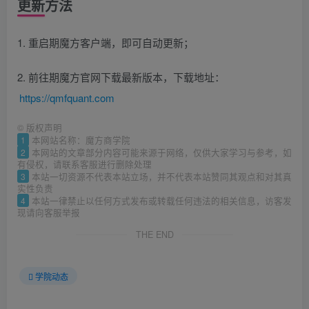
更新方法
1. 重启期魔方客户端，即可自动更新；
2. 前往期魔方官网下载最新版本，下载地址：
https://qmfquant.com
©
版权声明
1
本网站名称：魔方商学院
2
本网站的文章部分内容可能来源于网络，仅供大家学习与参考，如
有侵权，请联系客服进行删除处理
3
本站一切资源不代表本站立场，并不代表本站赞同其观点和对其真
实性负责
4
本站一律禁止以任何方式发布或转载任何违法的相关信息，访客发
现请向客服举报
THE END
学院动态