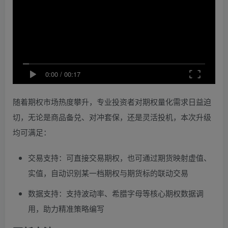
0:00
/
00:17
随着期权市场热度攀升，专业投资者对期权量化需求日益迫
切，无论是商品备兑、对冲套保，还是灵活投机，本次升级
均可满足：
交易支持：可直接交易期权，也可通过期货映射虚值、
实值，自动识别某一档期权与期货标的联动交易
数据支持：支持波动率、希腊字母等核心期权数据调
用，助力精准策略编写