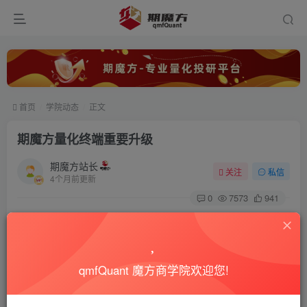
首页
学院动态
正文
期魔方量化终端重要升级
期魔方站长
关注
私信
4个月前更新
0
7573
941
期魔方终端2.2.41已发布，本次升级聚焦核心功能优化，覆
盖AI策略编写、周期支持、期权量化三大核心场景，升级内
容如下：
qmfQuant 魔方商学院欢迎您!
一、AI助手「魔方智脑」重新发布