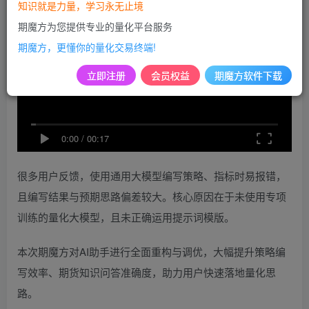
知识就是力量，学习永无止境
期魔方为您提供专业的量化平台服务
期魔方，更懂你的量化交易终端!
立即注册
会员权益
期魔方软件下载
0:00
/
00:17
很多用户反馈，使用通用大模型编写策略、指标时易报错，
且编写结果与预期思路偏差较大。核心原因在于未使用专项
训练的量化大模型，且未正确运用提示词模版。
本次期魔方对AI助手进行全面重构与调优，大幅提升策略编
写效率、期货知识问答准确度，助力用户快速落地量化思
路。