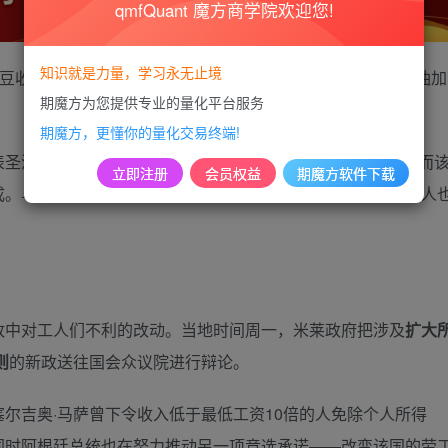
qmfQuant 魔方商学院欢迎您!
知识就是力量，学习永无止境
大豆收获季节的全球最大大豆油出口国阿根廷，却遭遇了大豆油加
期魔方为您提供专业的量化平台服务
期魔方，更懂你的量化交易终端!
圣洛伦佐港区工厂工人的劳工团体SOEA已正式宣布罢工，而
立即注册
会员权益
期魔方软件下载
成。与此同时，在工会的号召下，其他地区的大豆油压榨厂工人
中对工人们不利的改动。当地时间周一，米莱政府把涉及
扩大
则
的新政送往国会众议院进行辩论。
吉奥·马萨曾下令收入低于最低工资10倍的人免除个人所得
同时阿根廷总统也在努力推动另一项竞选承诺——改变该国的劳