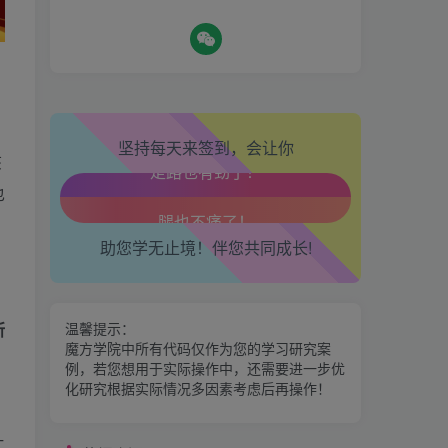
生活也美好了！
热门资源
坚持每天来签到，会让你
心情也舒畅了！
期魔方会员权益对比，总有
该
一项适合您！
也
走路也有劲了！
金手指分析系统，曾经市场
助您学无止境！伴您共同成长!
腿也不痛了！
价39800
腰也不酸了！
区间震荡突破指标源码案例
温馨提示：
所
交易也轻松了！
魔方学院中所有代码仅作为您的学习研究案
例，若您想用于实际操作中，还需要进一步优
神奇九转指标
化研究根据实际情况多因素考虑后再操作！
工