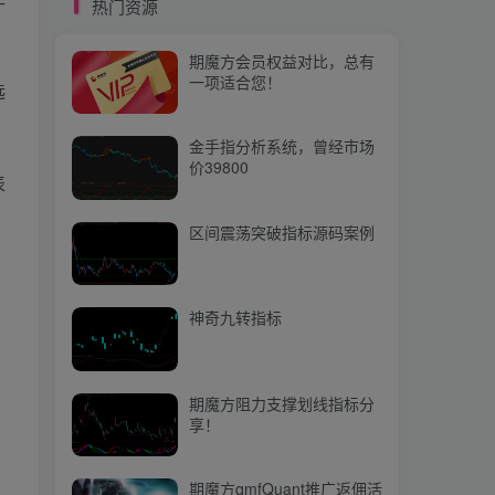
热门资源
期魔方阻力支撑划线指标分
享！
期魔方会员权益对比，总有
一项适合您！
选
期魔方qmfQuant推广返佣活
动上线啦，快来参与吧！
金手指分析系统，曾经市场
价39800
表
热门文章
区间震荡突破指标源码案例
【期魔方资讯】东北多雨、华北高温：玉米市场情况出现新变化？
1
【期魔方资讯】集运指数（欧线）期货首个合约EC2404成功交割
2
神奇九转指标
、
【期魔方资讯】集运市场现货报价现松动迹象 分析人士预警虚高运价或难以为继
3
【期魔方资讯】利空因素发酵，铁矿石价格承压运行
4
期魔方阻力支撑划线指标分
享！
【期魔方资讯】石油市场展望迥异：欧佩克秘书长挑战IEA“过剩论”
5
【量化培训】第二十二节：类 —— 面向对象编程（下）
6
期魔方qmfQuant推广返佣活