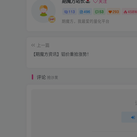
期魔方站长
关注
113
496
53
293
458
期魔方，我最爱的量化平台
上一篇
【期魔方资讯】铝价重拾涨势！
评论
抢沙发