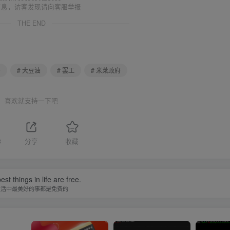
信息，访客发现请向客服举报
THE END
析
# 大豆油
# 罢工
# 米莱政府
喜欢就支持一下吧
3
分享
收藏
st things in life are free.
生活中最美好的事都是免费的