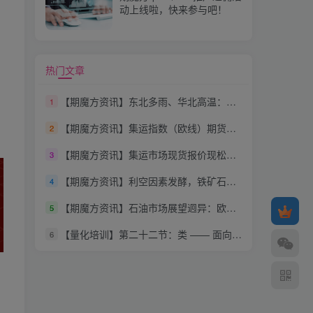
动上线啦，快来参与吧！
热门文章
【期魔方资讯】东北多雨、华北高温：玉米市场情况出现新变化？
1
【期魔方资讯】集运指数（欧线）期货首个合约EC2404成功交割
2
【期魔方资讯】集运市场现货报价现松动迹象 分析人士预警虚高运价或难以为继
3
【期魔方资讯】利空因素发酵，铁矿石价格承压运行
4
【期魔方资讯】石油市场展望迥异：欧佩克秘书长挑战IEA“过剩论”
5
【量化培训】第二十二节：类 —— 面向对象编程（下）
6