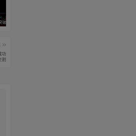
区间震荡突破指标源码案例
神奇九转指标
期魔方阻力支撑划线指标分享！
篇
成功
交割