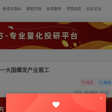
麦语言指标
帮助文档
会员服务
学院动态
社区论坛
一大国爆发产业罢工
关注
私信
0
5602
23