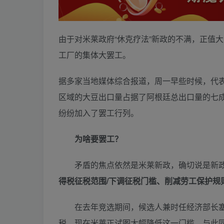
由于对米莱政府“休克疗法”新政的不满，正值
工厂的集体大罢工。
据多家当地媒体综合报道，周一早些时候，代表
区域的大豆出口量占据了阿根廷总出口量的七
纷纷加入了罢工行列。
为啥要罢工？
矛盾的焦点依然是米莱新政，确切说是新政
得税征税范围/下调征税门槛、削减劳工保护规
在去年竞选期间，候选人兼时任经济部长塞尔
税。现在米莱正试图大幅降低这一门槛。与此