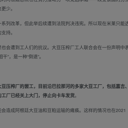
也更少。
系列改革，但此举后续遭到法院判决违宪。所以现在米莱只能
的支持。
也会遭到工人们的抗议。大豆压榨厂工人联合会在一份声明中
干”，是一种“倒退”。
大豆压榨厂的罢工，目前沿巴拉那河的多家大豆工厂，包括嘉吉
的工厂已经关上大门，停止向卡车发货
。
造成阿根廷大豆油和豆粕运输的瘫痪。这样的情况也在2021