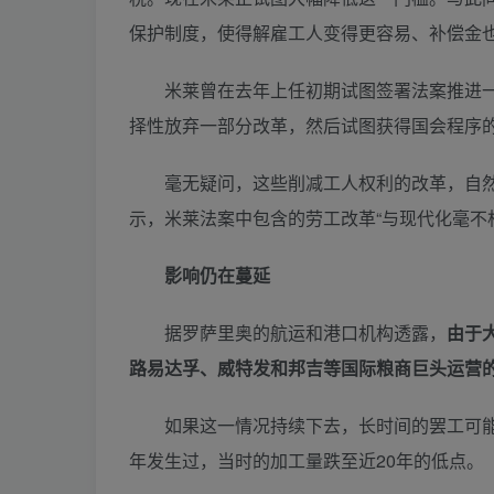
保护制度，使得解雇工人变得更容易、补偿金
米莱曾在去年上任初期试图签署法案推进一
择性放弃一部分改革，然后试图获得国会程序
毫无疑问，这些削减工人权利的改革，自然
示，米莱法案中包含的劳工改革“与现代化毫不相
影响仍在蔓延
据罗萨里奥的航运和港口机构透露，
由于
路易达孚、威特发和
邦吉
等国际粮商巨头运营
如果这一情况持续下去，长时间的罢工可能会
年发生过，当时的加工量跌至近20年的低点。