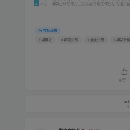
4
本站一律禁止以任何方式发布或转载任何违法的相关
市场动态
# 期魔方
# 期货交易
# 量化交易
# 期货分
点赞
2
The be