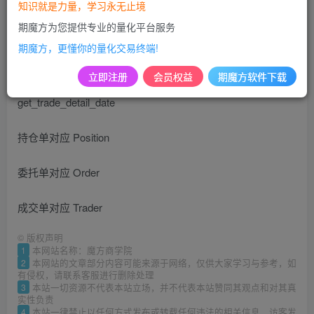
知识就是力量，学习永无止境
期魔方为您提供专业的量化平台服务
课程小结：
期魔方，更懂你的量化交易终端!
获取帐户的详细数据的方法
立即注册
会员权益
期魔方软件下载
get_trade_detail_date
持仓单对应 Position
委托单对应 Order
成交单对应 Trader
©
版权声明
1
本网站名称：魔方商学院
2
本网站的文章部分内容可能来源于网络，仅供大家学习与参考，如
有侵权，请联系客服进行删除处理
3
本站一切资源不代表本站立场，并不代表本站赞同其观点和对其真
实性负责
4
本站一律禁止以任何方式发布或转载任何违法的相关信息，访客发