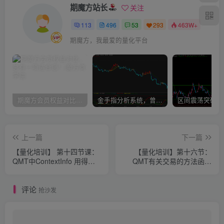
期魔方站长
关注
113
496
53
293
463W+
期魔方，我最爱的量化平台
期魔方会员权益对比，总有一项适合您！
金手指分析系统，曾经市场价39800
上一篇
下一篇
【量化培训】 第十四节课：
【量化培训】第十六节：
QMT中ContextInfo 用得最
QMT有关交易的方法函数
多的方法和属性
（一）
评论
抢沙发