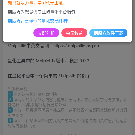
知识就是力量，学习永无止境
课程小结：
期魔方为您提供专业的量化平台服务
期魔方，更懂你的量化交易终端!
Matplotlib简介：是Python 的绘图库，它能让使用者很轻松地
将数据图形化，并且提供多样化的输出格式
立即注册
会员权益
期魔方软件下载
Matplotlib中英文官网：https://matplotlib.org.cn
量化工具中的 Matplotlib 版本，稳定 3.0.3
在量化平台中一个简单的 Matplotbli的例子
©
版权声明
1
本网站名称：魔方商学院
2
本网站的文章部分内容可能来源于网络，仅供大家学习与参考，如
有侵权，请联系客服进行删除处理
3
本站一切资源不代表本站立场，并不代表本站赞同其观点和对其真
实性负责
4
本站一律禁止以任何方式发布或转载任何违法的相关信息，访客发
现请向客服举报