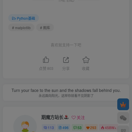
THE END
Python基础
# matplotlib
# 图库
喜欢就支持一下吧
点赞
803
分享
收藏
Turn your face to the sun and the shadows fall behind you.
永远面向阳光，这样你就看不见阴影了
期魔方站长
关注
113
496
53
293
458W+