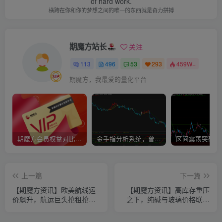
of hard work.
横跨在你和你的梦想之间的唯一的东西就是奋力拼搏
期魔方站长
关注
113
496
53
293
459W+
期魔方，我最爱的量化平台
期魔方会员权益对比，总有一项适合您！
金手指分析系统，曾经市场价39800
上一篇
下一篇
【期魔方资讯】欧美航线运
【期魔方资讯】高库存重压
价飙升，航运巨头抢租抢购
之下，纯碱与玻璃价格联袂
新船速揽金
大幅下跌