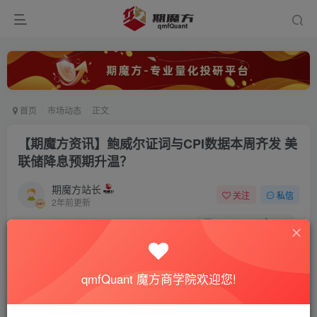
首页
市场动态
正文
【期魔方资讯】鲍威尔证词与CPI数据本周齐发 美
联储降息预期升温？
期魔方站长
关注
私信
2年前更新
0
5950
302
qmfQuant 魔方商学院欢迎您!
随着美联储主席鲍威尔即将在本周发表半年度国会证词，并