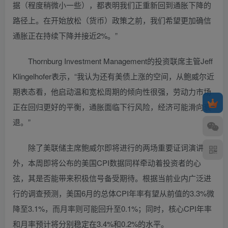
据（程度稍微小一些），都表明我们正重新回到通胀下降的
路径上。在开始放松（货币）政策之前，我们希望更加确信
通胀正在持续下降并接近2%。”
Thornburg Investment Management的投资联席主管Jeff
Klingelhofer表示，“我认为还有美债上涨的空间，从鲍威尔近
期表态看，他启动温和宽松周期的倾向性很强，劳动力市场
正在回归更好的平衡，通胀面临下行风险，经济可能滑向衰
退。”
除了美联储主席鲍威尔即将进行的两场重要证词演讲
外，本周即将公布的美国CPI数据同样牵动着投资者的心
弦，其是否能带来积极信号备受期待。根据当前业内广泛进
行的调查预测，美国6月的总体CPI年率有望从前值的3.3%微
降至3.1%，而月率则可能回升至0.1%；同时，核心CPI年率
和月率预计将分别稳定在3.4%和0.2%的水平。