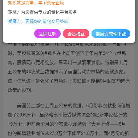
紧随其后公布备受关注的美国6月CPI数据，市场对于美联储
知识就是力量，学习永无止境
是否会在第三季度启动降息政策的讨论，势必在未来数日内
期魔方为您提供专业的量化平台服务
成为业界瞩目的焦点。
期魔方，更懂你的量化交易终端!
立即注册
会员权益
期魔方软件下载
上周，美国国债市场表现强劲，标志性的10年期国债收益率
单周下滑约20个基点，几乎触及6月底以来的谷底。与此同
时，美股标普500指数也在上周五创下了年内第34个收盘新
高，股债两市竞相绽放，呈现出一派繁荣景象。特别是上周
五公布的非农就业数据揭示了美国劳动力市场的疲软迹象，
这一信息进一步强化了市场对于美联储可能自9月起实施降息
政策的预期。
美国劳工部在上周五公布的数据，6月份非农就业岗位增
加了20.6万个，虽然略高于接受媒体访查的经济学家估计的
19万个，但前两个月的非农数据却遭遇了大幅下修——5月
份的新增就业岗位从27.2万个下修至21.8万个，而4月份的新