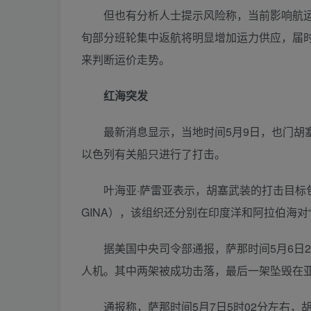
但也有分析人士提示风险称，当前影响航运市
旬部分班轮集中返航将明显增加运力供应，届
来判断运价走势。
红海突发
最新消息显示，当地时间5月9日，也门胡塞
以色列有关船只进行了打击。
叶海亚·萨雷亚表示，胡塞武装的打击目标包括位
GINA），该组织还分别在印度洋和阿拉伯海对“维
据美国中央司令部通报，萨那时间5月6日23
人机。其中两架被成功击落，最后一架坠毁在
通报称，萨那时间5月7日5时02分左右，