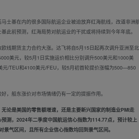
马士基在内的很多国际航运企业被迫放弃红海航线，改道非洲
士基此前预测，红海局势对航运业的干扰或将持续到今年年底。
线期货主力合约大涨。达飞将自5月15日起再次调升亚洲至北
报5000美元，较5月1日实施运价相比分别调升500美元和1000美
/TEU和4100美元/FEU，较5月初首轮提价涨幅为500—850
好，船东涨价对市场情绪仍有一定的提振作用。
无论是美国的零售额增速，还是主要新兴国家的制造业PMI走
测，2024年二季度中国航运信心指数为114.77点，预计较上
至相对景气区间，且所有企业信心指数均回到景气区间。