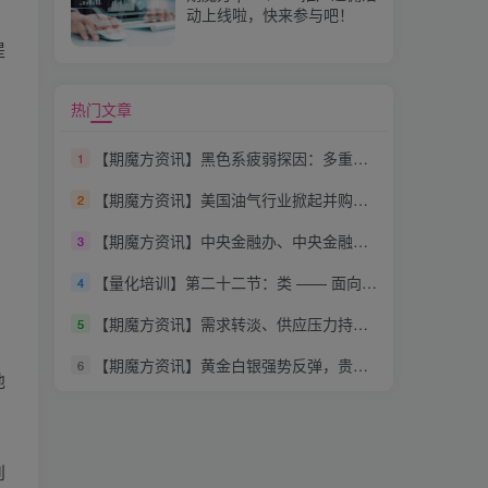
动上线啦，快来参与吧！
提
热门文章
【期魔方资讯】黑色系疲弱探因：多重压力下的市场困境
1
，
【期魔方资讯】美国油气行业掀起并购狂潮：市场疯狂整合，重振旗鼓
2
【期魔方资讯】中央金融办、中央金融工委：坚持稳中求进工作总基调
3
【量化培训】第二十二节：类 —— 面向对象编程（下）
4
【期魔方资讯】需求转淡、供应压力持续释放：鸡蛋中期回落风险大
5
【期魔方资讯】黄金白银强势反弹，贵金属板块卷土重来
6
地
到