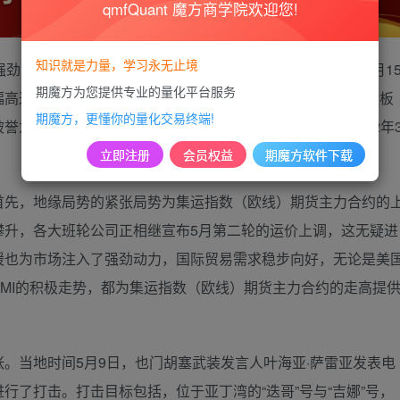
qmfQuant 魔方商学院欢迎您!
知识就是力量，学习永无止境
劲势头，盘中涨幅一度超过12%，创下历史新高。自今年3月1
期魔方为您提供专业的量化平台服务
高达惊人的206%。这一显著的市场动态迅速传导至A股航运板
期魔方，更懂你的量化交易终端!
为“周期之王”的中远海控涨幅更是超过9%，股价重回2022年
立即注册
会员权益
期魔方软件下载
首先，地缘局势的紧张局势为集运指数（欧线）期货主力合约的
攀升，各大班轮公司正相继宣布5月第二轮的运价上调，这无疑进
暖也为市场注入了强劲动力，国际贸易需求稳步向好，无论是美
MI的积极走势，都为集运指数（欧线）期货主力合约的走高提
当地时间5月9日，也门胡塞武装发言人叶海亚·萨雷亚发表电
行了打击。打击目标包括，位于亚丁湾的“迭哥”号与“吉娜”号，