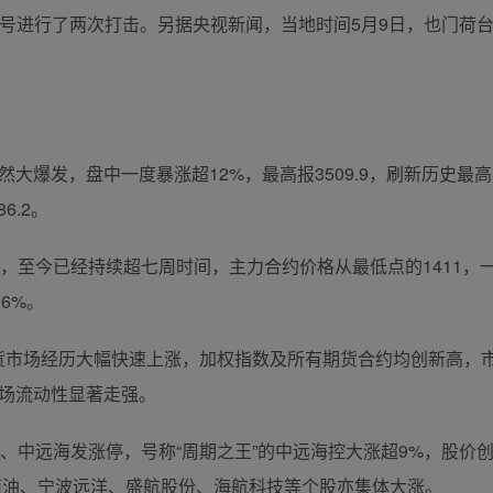
”号进行了两次打击。另据央视新闻，当地时间5月9日，也门荷
爆发，盘中一度暴涨超12%，最高报3509.9，刷新历史最高
6.2。
日，至今已经持续超七周时间，主力合约价格从最低点的1411，
06%。
市场经历大幅快速上涨，加权指数及所有期货合约均创新高，
市场流动性显著走强。
中远海发涨停，号称“周期之王”的中远海控大涨超9%，股价
商南油、宁波远洋、盛航股份、海航科技等个股亦集体大涨。