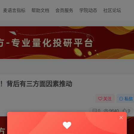
麦语言指标
帮助文档
会员服务
学院动态
社区论坛
！背后有三方面因素推动
关注
私信
0
9640
9