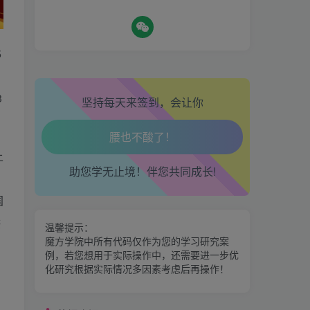
生活也美好了！
5
心情也舒畅了！
热门资源
3
坚持每天来签到，会让你
走路也有劲了！
期魔方会员权益对比，总有
一项适合您！
腿也不痛了！
上
金手指分析系统，曾经市场
助您学无止境！伴您共同成长!
腰也不酸了！
价39800
国
交易也轻松了！
区间震荡突破指标源码案例
供
温馨提示：
魔方学院中所有代码仅作为您的学习研究案
例，若您想用于实际操作中，还需要进一步优
神奇九转指标
化研究根据实际情况多因素考虑后再操作！