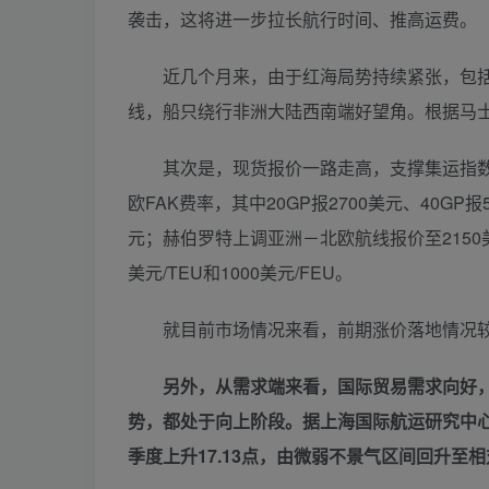
袭击，这将进一步拉长航行时间、推高运费。
近几个月来，由于红海局势持续紧张，包括
线，船只绕行非洲大陆西南端好望角。根据马
其次是，现货报价一路走高，支撑集运指数欧
欧FAK费率，其中20GP报2700美元、40GP
元；赫伯罗特上调亚洲－北欧航线报价至2150美元
美元/TEU和1000美元/FEU。
就目前市场情况来看，前期涨价落地情况较
另外，从需求端来看，国际贸易需求向好，
势，都处于向上阶段。据上海国际航运研究中心预
季度上升17.13点，由微弱不景气区间回升