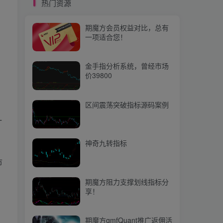
热门资源
期魔方阻力支撑划线指标分
台
享！
期魔方会员权益对比，总有
一项适合您！
期魔方qmfQuant推广返佣活
动上线啦，快来参与吧！
金手指分析系统，曾经市场
价39800
热门文章
区间震荡突破指标源码案例
一
【期魔方资讯】黑色系疲弱探因：多重压力下的市场困境
1
【期魔方资讯】美国油气行业掀起并购狂潮：市场疯狂整合，重振旗鼓
2
神奇九转指标
【期魔方资讯】中央金融办、中央金融工委：坚持稳中求进工作总基调
3
市
【量化培训】第二十二节：类 —— 面向对象编程（下）
4
期魔方阻力支撑划线指标分
享！
【期魔方资讯】需求转淡、供应压力持续释放：鸡蛋中期回落风险大
5
创
【期魔方资讯】黄金白银强势反弹，贵金属板块卷土重来
6
期魔方qmfQuant推广返佣活