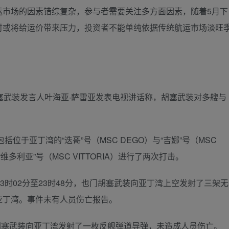
场的因素错综复杂，参与者需要关注多方面因素，随着5月下
时或将给运价带来压力，投资者不能单纯依据传统航运市场淡旺
武装发言人叶海亚·萨雷亚发表电视讲话称，胡塞武装对多艘与
于亚丁湾的“迭哥”号（MSC DEGO）与“吉娜”号（MSC
多利亚”号（MSC VITTORIA）进行了两次打击。
时02分至23时48分，也门胡塞武装向亚丁湾上空发射了三架无
亚丁湾。事件未有人员伤亡报告。
胡塞武装向亚丁湾发射了一枚反舰弹道导弹，未造成人员伤亡。