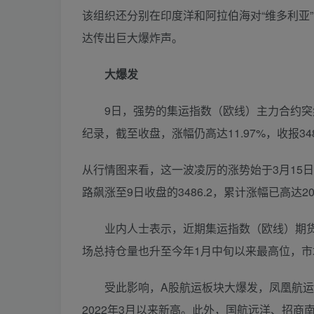
该组织还分别在印度洋和阿拉伯海对“维多利亚
达传出巨大爆炸声。
大爆发
9日，强势的集运指数（欧线）主力合约突然大
纪录，截至收盘，涨幅仍高达11.97%，收报348
从行情图来看，这一波凌厉的涨势始于3月15
路飙涨至9日收盘的3486.2，累计涨幅已高达2
业内人士表示，近期集运指数（欧线）期货
场总持仓量也升至今年1月中旬以来最高位，
受此影响，A股航运板块大爆发，凤凰航运、
2022年3月以来新高。此外，国航远洋、招