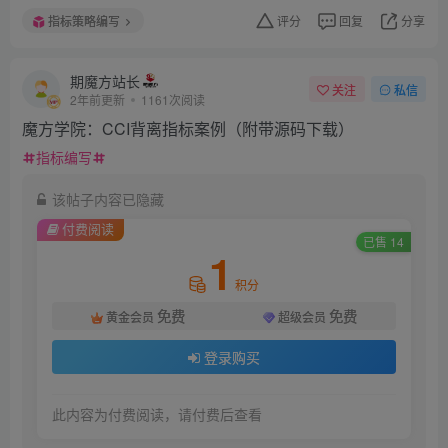
指标策略编写
评分
回复
分享
期魔方站长
关注
私信
2年前更新
1161次阅读
魔方学院：CCI背离指标案例（附带源码下载）
指标编写
该帖子内容已隐藏
付费阅读
已售 14
1
积分
免费
免费
黄金会员
超级会员
登录购买
此内容为付费阅读，请付费后查看