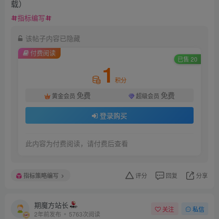
载）
指标编写
该帖子内容已隐藏
付费阅读
已售 20
1
积分
免费
免费
黄金会员
超级会员
登录购买
此内容为付费阅读，请付费后查看
指标策略编写
评分
回复
分享
期魔方站长
关注
私信
2年前发布
5763次阅读