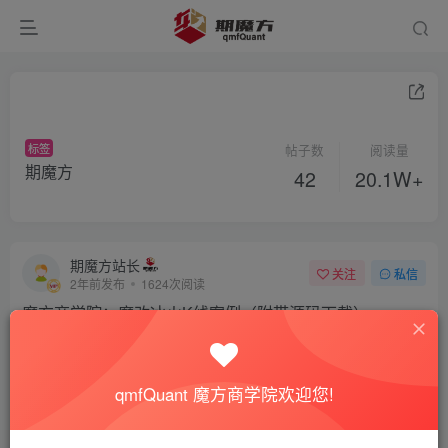
标签
帖子数
阅读量
期魔方
42
20.1W+
期魔方站长
关注
私信
2年前发布
1624次阅读
魔方商学院：魔改冰火K线案例（附带源码下载）
指标编写
该帖子内容已隐藏
qmfQuant 魔方商学院欢迎您!
付费阅读
已售 24