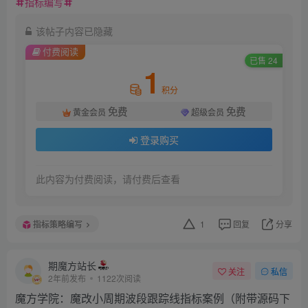
指标编写
该帖子内容已隐藏
付费阅读
已售 24
1
积分
免费
免费
黄金会员
超级会员
登录购买
此内容为付费阅读，请付费后查看
指标策略编写
1
回复
分享
期魔方站长
关注
私信
2年前发布
1122次阅读
魔方学院：魔改小周期波段跟踪线指标案例（附带源码下