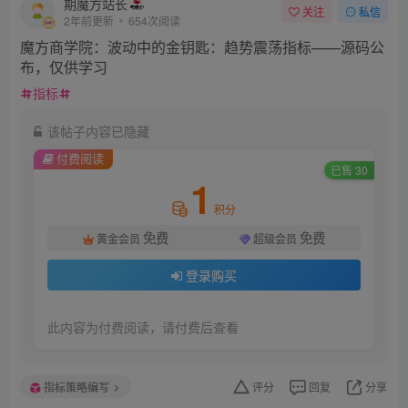
期魔方站长
关注
私信
2年前更新
654次阅读
魔方商学院：波动中的金钥匙：趋势震荡指标——源码公
布，仅供学习
指标
该帖子内容已隐藏
付费阅读
已售 30
1
积分
免费
免费
黄金会员
超级会员
登录购买
此内容为付费阅读，请付费后查看
指标策略编写
评分
回复
分享