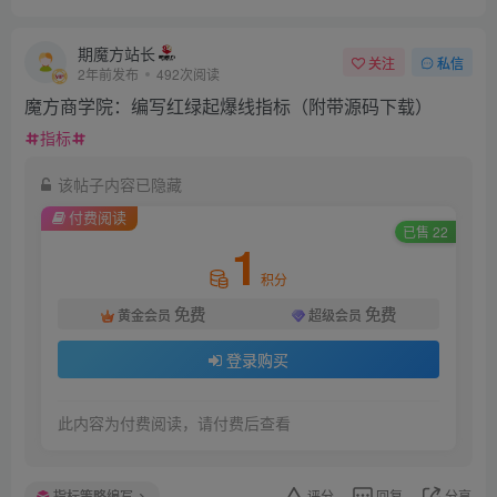
期魔方站长
关注
私信
2年前发布
492次阅读
魔方商学院：编写红绿起爆线指标（附带源码下载）
指标
该帖子内容已隐藏
付费阅读
已售 22
1
积分
免费
免费
黄金会员
超级会员
登录购买
此内容为付费阅读，请付费后查看
指标策略编写
评分
回复
分享