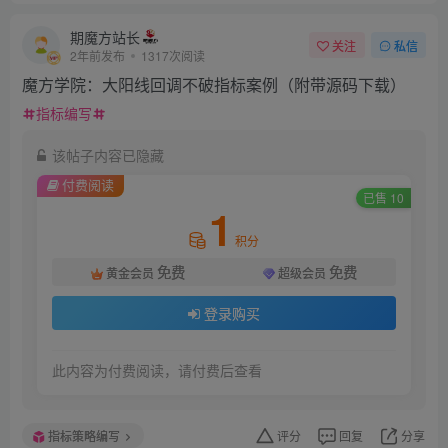
期魔方站长
关注
私信
2年前发布
1317次阅读
魔方学院：大阳线回调不破指标案例（附带源码下载）
指标编写
该帖子内容已隐藏
付费阅读
已售 10
1
积分
免费
免费
黄金会员
超级会员
登录购买
此内容为付费阅读，请付费后查看
指标策略编写
评分
回复
分享