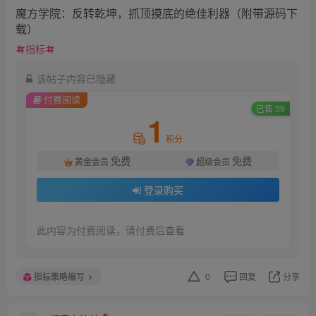
魔方学院：反转乾坤，抓顶摸底的绝佳利器（附带源码下
载）
指标
该帖子内容已隐藏
付费阅读
已售 39
1
积分
免费
免费
黄金会员
超级会员
登录购买
此内容为付费阅读，请付费后查看
指标策略编写
0
回复
分享