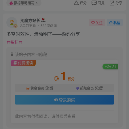
指标策略编写
评分
回复
分享
期魔方站长
关注
私信
2年前更新
583次阅读
多空时效性，清晰明了——源码分享
指标
该帖子内容已隐藏
付费阅读
已售 21
1
积分
免费
免费
黄金会员
超级会员
登录购买
此内容为付费阅读，请付费后查看