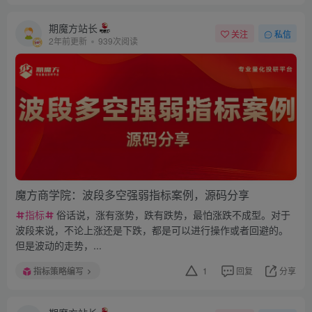
期魔方站长
关注
私信
2年前更新
939次阅读
魔方商学院：波段多空强弱指标案例，源码分享
指标
俗话说，涨有涨势，跌有跌势，最怕涨跌不成型。对于
波段来说，不论上涨还是下跌，都是可以进行操作或者回避的。
但是波动的走势，...
指标策略编写
1
回复
分享