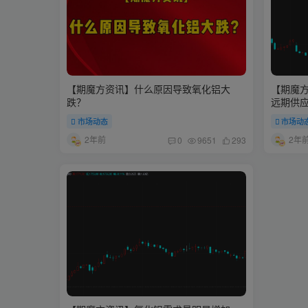
【期魔方资讯】什么原因导致氧化铝大
【期魔
跌？
远期供
市场动态
市场动
2年前
2年
0
9651
293