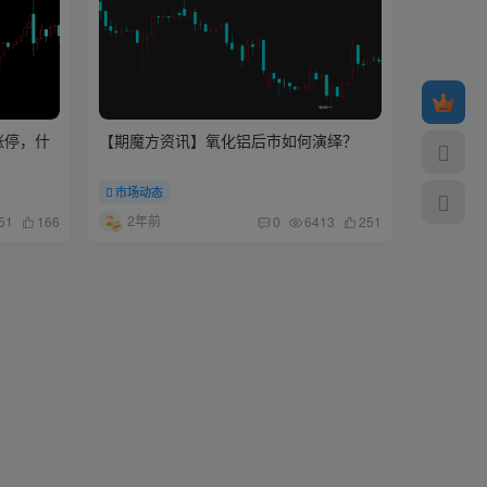
涨停，什
【期魔方资讯】氧化铝后市如何演绎？
市场动态
2年前
51
166
0
6413
251