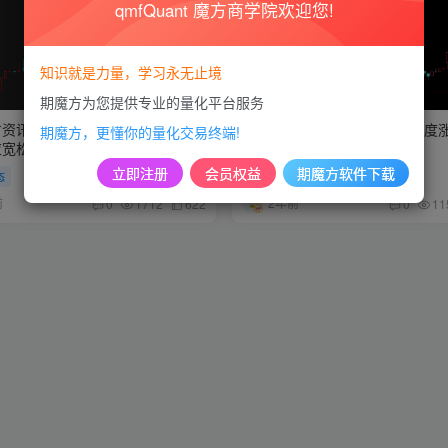
qmfQuant 魔方商学院欢迎您!
知识就是力量，学习永无止境
期魔方为您提供专业的量化平台服务
方资讯】氧化铝期货飙升创新高，
【期魔方资讯】氧化铝期货一度
期魔方，更懂你的量化交易终端!
应宽松预期引关注
么原因？
立即注册
会员权益
期魔方软件下载
态
市场动态
前
2年前
0
1712
622
0
11