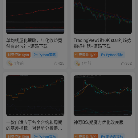
单均线量化策略，年化收益竟
TradingView超10K star的趋势
然有94%？–源码下载
指标神器–源码下载
付费资源
99
Python策略
付费资源
99
Python指标
1年前
1年前
425
362
一款自适应于各个合约和周期
神奇BS,期魔方优化改良版
的基差指标，对趋势分析很有
帮助—源码下载
付费资源
99
Python指标
付费资源
99
麦语言指标