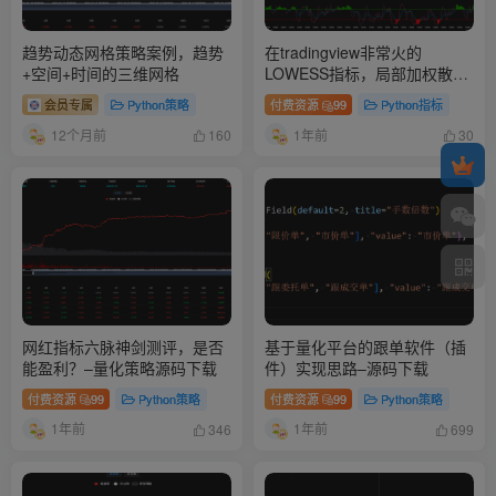
趋势动态网格策略案例，趋势
在tradingview非常火的
+空间+时间的三维网格
LOWESS指标，局部加权散点
图平滑–源码下载
会员专属
Python策略
付费资源
99
Python指标
12个月前
1年前
160
30
网红指标六脉神剑测评，是否
基于量化平台的跟单软件（插
能盈利？–量化策略源码下载
件）实现思路–源码下载
付费资源
99
Python策略
付费资源
99
Python策略
1年前
1年前
346
699