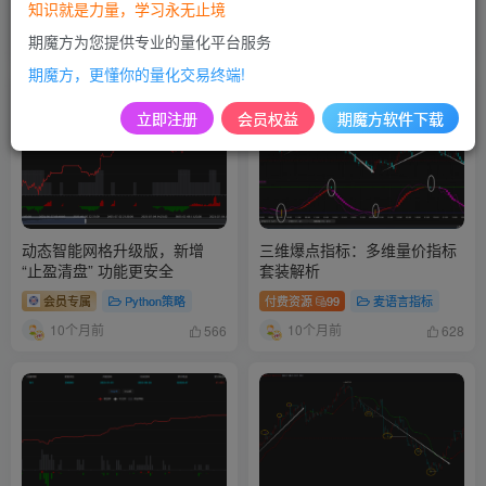
知识就是力量，学习永无止境
付费资源
99
麦语言指标
付费资源
19800
Python指标
期魔方为您提供专业的量化平台服务
10个月前
10个月前
968
245
期魔方，更懂你的量化交易终端!
立即注册
会员权益
期魔方软件下载
动态智能网格升级版，新增
三维爆点指标：多维量价指标
“止盈清盘” 功能更安全
套装解析
会员专属
Python策略
付费资源
99
麦语言指标
10个月前
10个月前
566
628