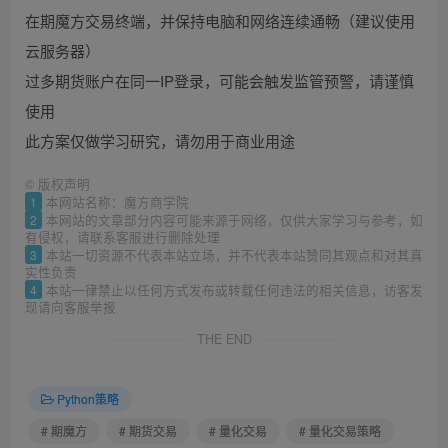
在期魔方交易终端，并保持电脑和网络连续通畅（建议使用
云服务器）
过多期货账户在同一IP登录，可能会触发监管预警，请谨慎
使用
此方案仅做学习研究，请勿用于商业用途
©
版权声明
1
本网站名称：魔方商学院
2
本网站的文章部分内容可能来源于网络，仅供大家学习与参考，如
有侵权，请联系客服进行删除处理
3
本站一切资源不代表本站立场，并不代表本站赞同其观点和对其真
实性负责
4
本站一律禁止以任何方式发布或转载任何违法的相关信息，访客发
现请向客服举报
THE END
Python策略
# 期魔方
# 期货交易
# 量化交易
# 量化交易策略