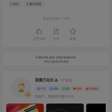
# 指标
# 量化策略
喜欢就支持一下吧
点赞
699
分享
收藏
Failures are only lessons.
失败只是成长的课堂
期魔方站长
关注
113
496
53
293
458W+
期魔方，我最爱的量化平台