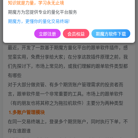
知识就是力量，学习永无止境
免费
免费
黄金会员
超级会员
期魔方为您提供专业的量化平台服务
期魔方，更懂你的量化交易终端!
登录购买
立即注册
会员权益
期魔方软件下载
最近，开发了一款基于期魔方量化平台的跟单软件插件，感
觉蛮实用，免费分享给大家；在分享这款插件原理之前，我
们先探讨下，市场上常见的，或我们理解的跟单软件类型都
有哪些
对于大部分做资管、有多个期货账户管理需求的投资者而
言，跟单软件是一个非常重要的工具。市场上的跟单软件
（有的朋友也将其称之为拖拉机软件）主要分为两种类型
1.多账户管理模块
在同一交易终端上，登录多个期货账户，同时执行下单，不
存在谁跟谁