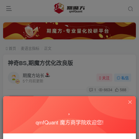
首页
麦语言指标
正文
神奇BS,期魔方优化改良版
期魔方站长
关注
私信
5个月前更新
1
6634
588
付费资源
已售 1590
神奇BS,期魔方优化改良版
此内容为付费资源，请付费后查看
99
qmfQuant 魔方商学院欢迎您!
积分