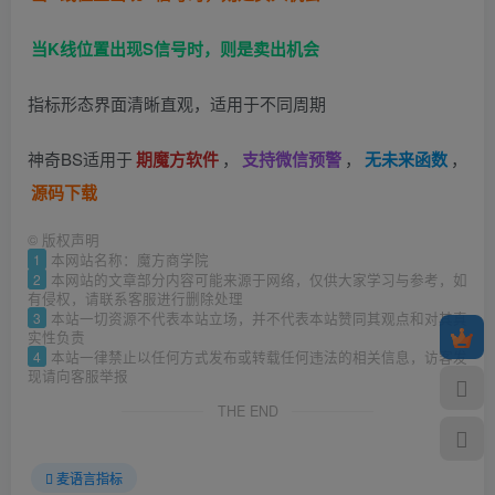
当K线位置出现S信号时，则是卖出机会
指标形态界面清晰直观，适用于不同周期
神奇BS适用于
期魔方软件
，
支持微信预警
，
无未来函数
，
源码下载
©
版权声明
1
本网站名称：魔方商学院
2
本网站的文章部分内容可能来源于网络，仅供大家学习与参考，如
有侵权，请联系客服进行删除处理
3
本站一切资源不代表本站立场，并不代表本站赞同其观点和对其真
实性负责
4
本站一律禁止以任何方式发布或转载任何违法的相关信息，访客发
现请向客服举报
THE END
麦语言指标