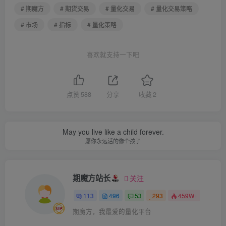
# 期魔方
# 期货交易
# 量化交易
# 量化交易策略
# 市场
# 指标
# 量化策略
喜欢就支持一下吧
点赞
588
分享
收藏
2
May you live like a child forever.
愿你永远活的像个孩子
期魔方站长
关注
113
496
53
293
459W+
期魔方，我最爱的量化平台