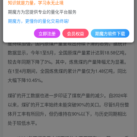
至6月24日下午收盘时，焦煤期货的主力合约价格跌幅已超
知识就是力量，学习永无止境
过2%。据行业专家分析，此次焦煤价格的回落主要是由于市
期魔方为您提供专业的量化平台服务
场需求未达预期以及进口量的增加等多重因素共同影响。
期魔方，更懂你的量化交易终端!
立即注册
会员权益
期魔方软件下载
在记者深入采访的过程中了解到，由于主产地的安全监察力
度持续加强，国内原煤产量呈现出持续下滑的态势。据统计
数据显示，今年1至5月，全国原煤产量累计达到18.58亿吨，
较去年同期下降了3%。其中，炼焦煤的产量降幅尤为显著。
在1至4月期间，全国炼焦煤的累计产量仅为1.48亿吨，同比
大幅下降10.45%。
煤矿的开工数据也进一步印证了煤炭产量的减少。自2024年
以来，煤矿的开工率始终未能突破90%的关口。尽管5月份整
体开工率有所回升，但仍维持在90%以下，与历史同期相比
处于较低水平。