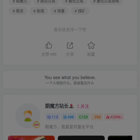
# 期魔方
# 期货交易
# 量化交易
# 量化交易策略
# 需求
# 焦煤
# 增量
# 煤矿
喜欢就支持一下吧
点赞
486
分享
收藏
You see what you believe.
一个人相信什么，就会看见什么
期魔方站长
关注
113
496
53
293
459W+
期魔方，我最爱的量化平台