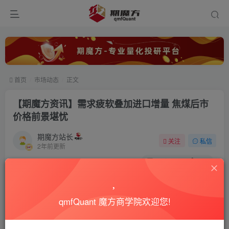
首页
市场动态
正文
【期魔方资讯】需求疲软叠加进口增量 焦煤后市
价格前景堪忧
期魔方站长
关注
私信
2年前更新
0
7083
486
qmfQuant 魔方商学院欢迎您!
自6月初以来，焦煤期货市场经历了一轮震荡下行的趋势。截